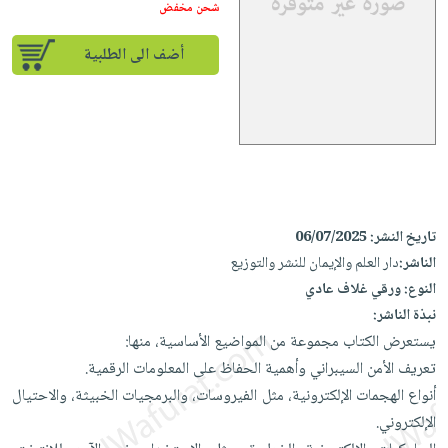
إختياراتنا
تعليمية
شحن مخفض
أسئلة
إختياراتنا
المواضيع
iKitab
يتكرر
كتب
أضف الى الطلبية
بلا
الأكثر
طرحها
أكاديمية
الصحة
حدود
مبيعاً
تحميل
والعناية
صندوق
أسئلة
وسائل
masmu3
الشخصية
القراءة
يتكرر
تعليمية
على
جديد
English
طرحها
صندوق
Android
books
الكل
تحميل
القراءة
تحميل
iKitab
أجهزة
جوائز
المطبخ
masmu3
تاريخ النشر:
06/07/2025
على
العناية
والسفرة
الناشر:
دار العلم والإيمان للنشر والتوزيع
على
Android
جديد
الشخصية
النوع:
ورقي غلاف عادي
Apple
تحميل
نبذة الناشر:
العناية
الكل
iKitab
يستعرض الكتاب مجموعة من المواضيع الأساسية، منها:
وتصفيف
أواني
متجر
على
تعريف الأمن السيبراني وأهمية الحفاظ على المعلومات الرقمية.
الشعر
الطهي
الهدايا
Apple
أنواع الهجمات الإلكترونية، مثل الفيروسات، والبرمجيات الخبيثة، والاحتيال
العناية
أدوات
الإلكتروني.
بالجسم
أقسام
الخبز