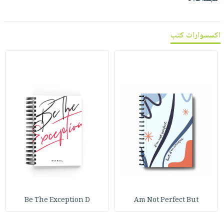
صابون
فيديوهات
عربة
أطفال
أسئلة
التسوق
اكسسوارات كتب
مناسبات
يتكرر
طرحها
نشرة
الإصدارات
خدمات
نيل
وفرات
انشر
كتابك
تواصل
معنا
Be The Exception D
Am Not Perfect But