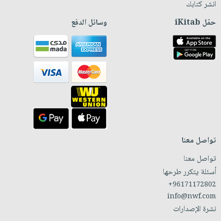
انشر كتابك
حمّل iKitab
وسائل الدفع
تواصل معنا
تواصل معنا
أسئلة يتكرر طرحها
+96171172802
info@nwf.com
نشرة الإصدارات