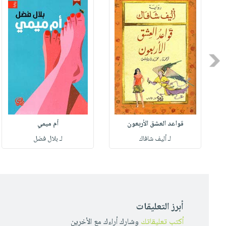
Previous
قواعد العشق الأربعون
أم ميمي
لـ أليف شافاك
لـ بلال فضل
أبرز التعليقات
أكتب تعليقاتك
وشارك أراءك مع الأخرين