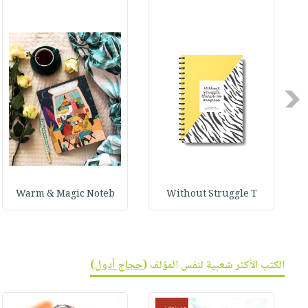
صابون
فيديوهات
عربة
أطفال
أسئلة
التسوق
مناسبات
يتكرر
طرحها
نشرة
الإصدارات
خدمات
Previous
نيل
وفرات
انشر
كتابك
تواصل
Warm & Magic Noteb
Without Struggle T
معنا
الكتب الأكثر شعبية لنفس المؤلف (
حجاج أدول
)