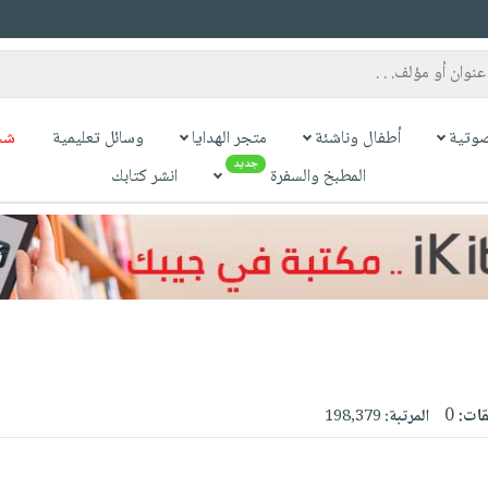
وتية
أطفال وناشئة
متجر الهدايا
وسائل تعليمية
شح
جديد
المطبخ والسفرة
انشر كتابك
قات:
0
المرتبة:
198,379