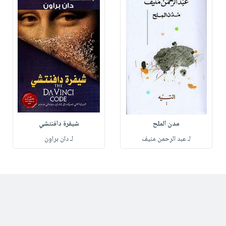
مدن الملح
شيفرة دافنتشي
لـ عبد الرحمن منيف
لـ دان براون