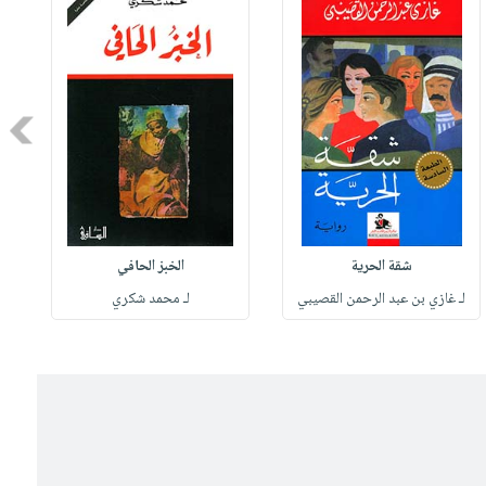
Next
شقة الحرية
الخبز الحافي
لـ غازي بن عبد الرحمن القصيبي
لـ محمد شكري
ل