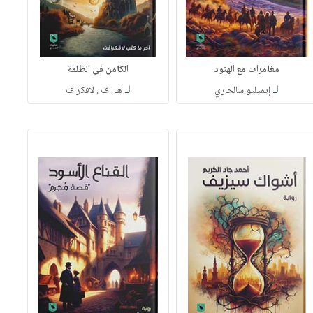
مغامرات مع الهنود
الكامن في الظلمة
لـ
لـ
إيميليو سالجاري
هـ . ف . لافكراف