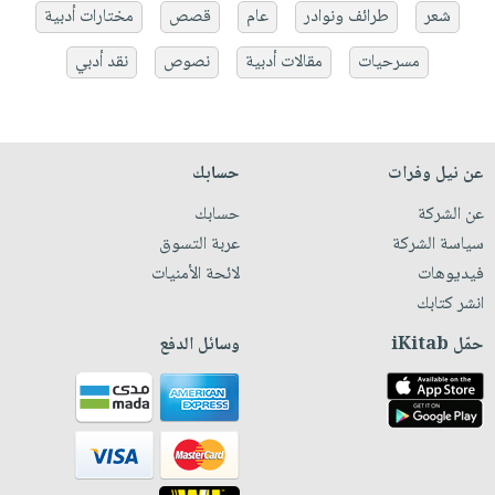
شعر
طرائف ونوادر
عام
قصص
مختارات أدبية
مسرحيات
مقالات أدبية
نصوص
نقد أدبي
عن نيل وفرات
حسابك
عن الشركة
حسابك
سياسة الشركة
عربة التسوق
فيديوهات
لائحة الأمنيات
انشر كتابك
حمّل iKitab
وسائل الدفع