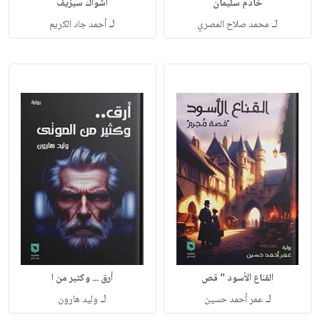
خادم سليمان
أشواك سيزيف
لـ
لـ
محمد صلاح المصري
أحمد جاد الكريم
القناع الأسود " قص
أرق ... وكثير من ا
لـ
لـ
عمر أحمد حسين
وليد هارون