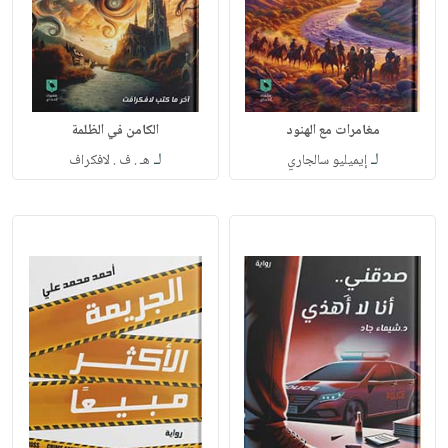
مغامرات مع الهنود
الكامن في الظلمة
لـ
لـ
إيميليو سالجاري
هـ . ف . لافكراف