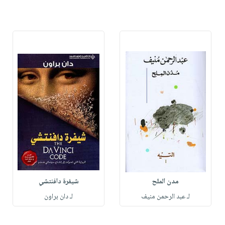
مدن الملح
شيفرة دافنتشي
لـ عبد الرحمن منيف
لـ دان براون