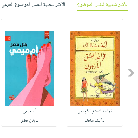
صابون
الأكثر شعبية لنفس الموضوع
الأكثر شعبية لنفس الموضوع الفرعي
فيديوهات
عربة
أطفال
أسئلة
التسوق
مناسبات
يتكرر
طرحها
نشرة
الإصدارات
خدمات
نيل
وفرات
انشر
Previous
كتابك
تواصل
معنا
قواعد العشق الأربعون
أم ميمي
لـ أليف شافاك
لـ بلال فضل