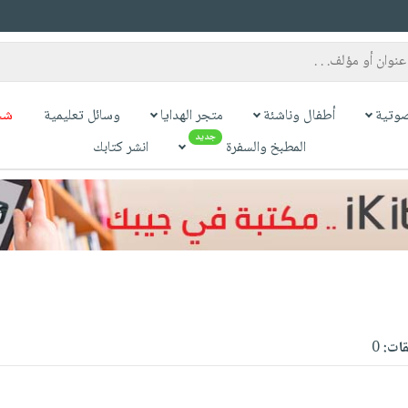
وتية
أطفال وناشئة
متجر الهدايا
وسائل تعليمية
شح
جديد
المطبخ والسفرة
انشر كتابك
قات:
0