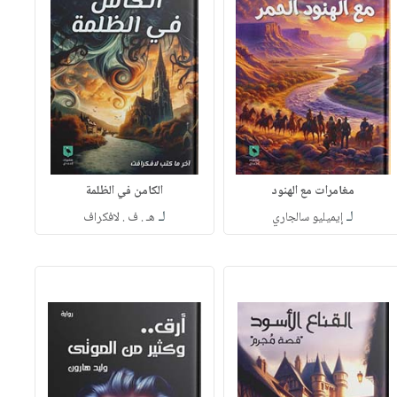
مغامرات مع الهنود
الكامن في الظلمة
لـ
لـ
إيميليو سالجاري
هـ . ف . لافكراف