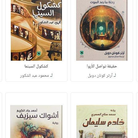
حقيقة تواصل الأروا
كشكول السينما
لـ
لـ
آرثر كونان دويل
محمود عبد الشكور