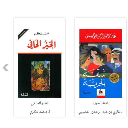
Next
شقة الحرية
الخبز الحافي
لـ غازي بن عبد الرحمن القصيبي
لـ محمد شكري
ل