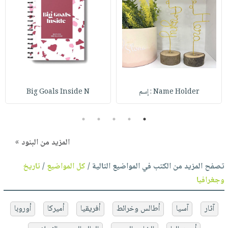
Name Holder : إسم
Big Goals Inside N
5
4
3
2
1
المزيد من البنود »
تصفح المزيد من الكتب في المواضيع التالية /
كل المواضيع
/
تاريخ
وجغرافيا
آثار
آسيا
أطالس وخرائط
أفريقيا
أميركا
أوروبا