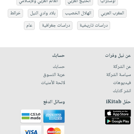
أوستراليا
الخليج العربي
العالم العربي والإسلامي
المغرب العربي
الهلال الخصيب
بلاد وادي النيل
خرائط
دراسات تاريخية
دراسات جغرافية
عام
عن نيل وفرات
حسابك
عن الشركة
حسابك
سياسة الشركة
عربة التسوق
فيديوهات
لائحة الأمنيات
انشر كتابك
حمّل iKitab
وسائل الدفع