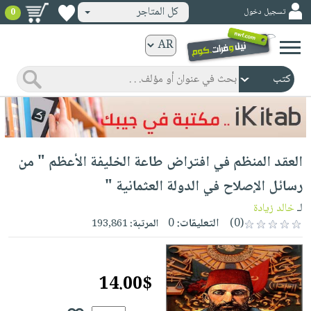
كل المتاجر
تسجيل دخول
0
كتب
ورقية
المواضيع
صدر
كتب
حديثاً
الكترونية
الأكثر
الصفحة
العقد المنظم في افتراض طاعة الخليفة الأعظم " من
مبيعاً
الرئيسية
كتب
جوائز
رسائل الإصلاح في الدولة العثمانية "
صدر
صوتية
شحن
لـ
خالد زيادة
حديثاً
الصفحة
مخفض
(0)
التعليقات:
0
المرتبة:
193,861
الأكثر
الرئيسية
عروض
أطفال
مبيعاً
masmu3
خاصة
وناشئة
كتب
14.00$
بلا
صفحات
مجانية
الصفحة
وسائل
حدود
مشوقة
الرئيسية