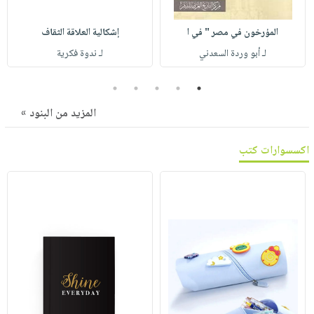
صابون
فيديوهات
عربة
أطفال
أسئلة
المؤرخون في مصر " في ا
إشكالية العلاقة الثقاف
التسوق
مناسبات
يتكرر
لـ أبو وردة السعدني
لـ ندوة فكرية
طرحها
نشرة
5
4
3
2
1
الإصدارات
خدمات
نيل
المزيد من البنود »
وفرات
اكسسوارات كتب
انشر
كتابك
تواصل
معنا