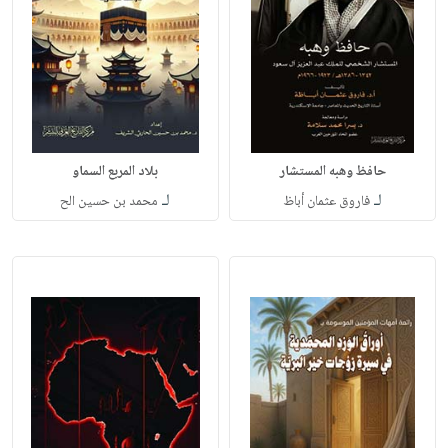
حافظ وهبه المستشار
بلاد المربع السماو
لـ
لـ
فاروق عثمان أباظ
محمد بن حسين الح