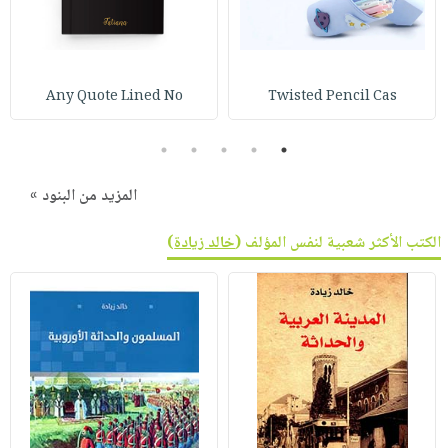
Any Quote Lined No
Twisted Pencil Cas
5
4
3
2
1
المزيد من البنود »
الكتب الأكثر شعبية لنفس المؤلف (
خالد زيادة
)