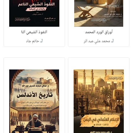
أوراق الورد المحمد
النفوذ الشيعي النا
لـ
لـ
محمد علي عبد الر
حاتم جاد