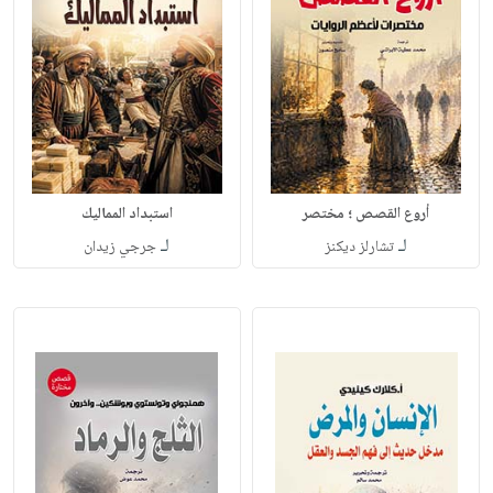
أروع القصص ؛ مختصر
استبداد المماليك
لـ
لـ
تشارلز ديكنز
جرجي زيدان