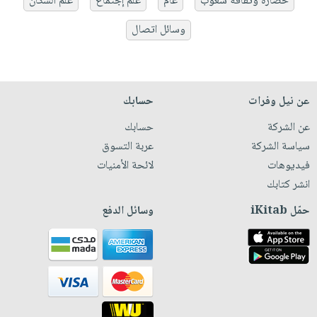
حضارة وثقافة شعوب
عام
علم إجتماع
علم السكان
وسائل اتصال
عن نيل وفرات
حسابك
عن الشركة
حسابك
سياسة الشركة
عربة التسوق
فيديوهات
لائحة الأمنيات
انشر كتابك
حمّل iKitab
وسائل الدفع