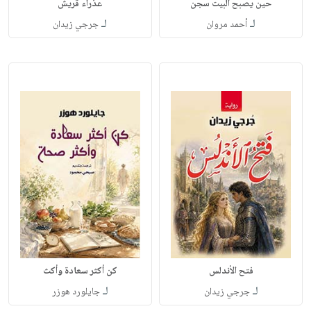
حين يصبح البيت سجن
عذراء قريش
لـ
لـ
أحمد مروان
جرجي زيدان
فتح الأندلس
كن أكثر سعادة وأكث
لـ
لـ
جرجي زيدان
جايلورد هوزر