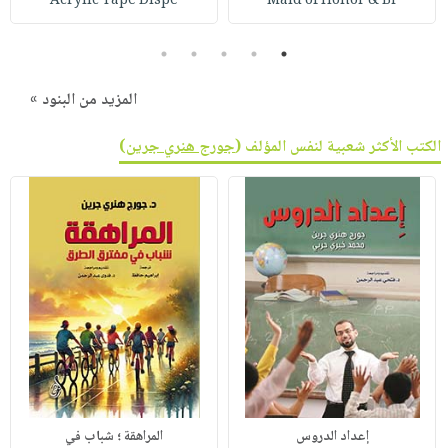
Acrylic Tape Dispe
Maid of Honor & Br
5
4
3
2
1
المزيد من البنود »
الكتب الأكثر شعبية لنفس المؤلف (
جورج هنري جرين
)
إعداد الدروس
المراهقة ؛ شباب في