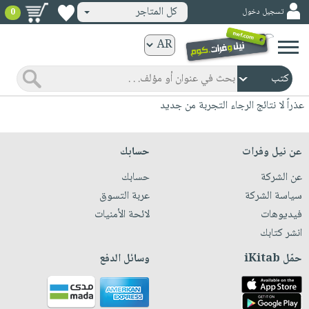
كل المتاجر
تسجيل دخول
0
كتب
ورقية
المواضيع
صدر
كتب
عذراً لا نتائج الرجاء التجربة من جديد
حديثاً
الكترونية
الأكثر
الصفحة
عن نيل وفرات
حسابك
مبيعاً
الرئيسية
كتب
عن الشركة
حسابك
جوائز
صدر
صوتية
سياسة الشركة
عربة التسوق
شحن
حديثاً
فيديوهات
لائحة الأمنيات
الصفحة
مخفض
الأكثر
انشر كتابك
الرئيسية
عروض
أطفال
مبيعاً
حمّل iKitab
وسائل الدفع
masmu3
خاصة
وناشئة
كتب
بلا
صفحات
مجانية
الصفحة
وسائل
حدود
مشوقة
الرئيسية