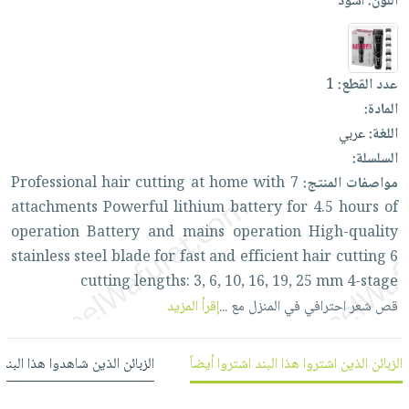
اللون:
أسود
العناية
الأكثر
شحن
أدوات
بالأسنان
مبيعاً
مجاني
المائدة
الحمية
العودة
بنود
الأوعية
عدد القطع:
1
والتغذية
للمدارس
مختارة
والتخزين
اشتراكات
المادة:
اكسسوارات
أدوات
اللغة:
عربي
كتب
كل
بحث
المطبخ
السلسلة:
الاشتراكات
اكسسوارات
متقدم
مواصفات المنتج:
7
with
home
at
cutting
hair
Professional
منزلية
صندوق
attachments
Powerful
lithium
battery
for
4.5
hours
of
القراءة
اكسسوارات
operation
Battery
and
mains
operation
High-quality
نيل
iKitab
ملابس
stainless
steel
blade
for
fast
and
efficient
hair
cutting
6
وفرات
بلا
مطرزات
cutting
lengths:
3,
6,
10,
16,
19,
25
mm
4-stage
حدود
عن
قص
شعر
احترافي
في
المنزل
مع
...
إقرأ المزيد
حقائب
حسابك
الشركة
حلي
لائحة
سياسة
عناية
الزبائن الذين اشتروا هذا البند اشتروا أيضاً
الزبائن الذين شاهدوا هذا البند
الأمنيات
الشركة
بالذات