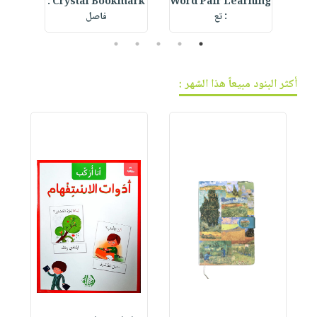
ur
Crystal Bookmark :
Word Pair Learning
De
: تع
فاصل
5
4
3
2
1
أكثر البنود مبيعاً هذا الشهر :