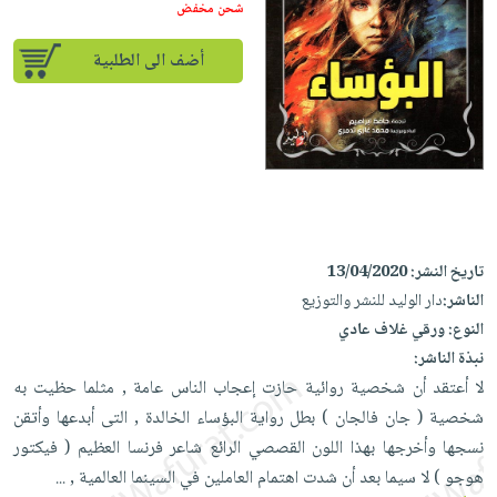
إختياراتنا
تعليمية
شحن مخفض
أسئلة
إختياراتنا
المواضيع
iKitab
يتكرر
كتب
أضف الى الطلبية
بلا
الأكثر
طرحها
أكاديمية
الصحة
حدود
مبيعاً
تحميل
والعناية
صندوق
أسئلة
وسائل
masmu3
الشخصية
القراءة
يتكرر
تعليمية
على
جديد
English
طرحها
صندوق
Android
books
الكل
تحميل
القراءة
تحميل
iKitab
أجهزة
جوائز
المطبخ
masmu3
تاريخ النشر:
13/04/2020
على
العناية
والسفرة
على
الناشر:
دار الوليد للنشر والتوزيع
Android
جديد
الشخصية
Apple
النوع:
ورقي غلاف عادي
تحميل
العناية
نبذة الناشر:
الكل
iKitab
وتصفيف
لا أعتقد أن شخصية روائية حازت إعجاب الناس عامة , مثلما حظيت به
أواني
متجر
على
الشعر
شخصية ( جان فالجان ) بطل رواية البؤساء الخالدة , التى أبدعها وأتقن
الطهي
الهدايا
Apple
العناية
نسجها وأخرجها بهذا اللون القصصي الرائع شاعر فرنسا العظيم ( فيكتور
أدوات
بالجسم
أقسام
هوجو ) لا سيما بعد أن شدت اهتمام العاملين في السينما العالمية ,
...
الخبز