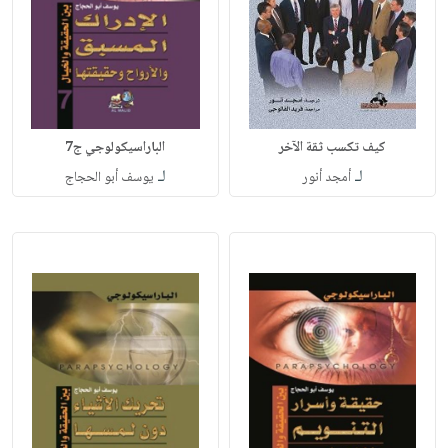
كيف تكسب ثقة الآخر
الباراسيكولوجي ج7
لـ
لـ
أمجد أنور
يوسف أبو الحجاج