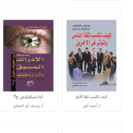
كيف تكسب ثقة الآخر
الباراسيكولوجي ج7
لـ
لـ
أمجد أنور
يوسف أبو الحجاج