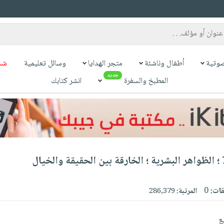
وتية
أطفال وناشئة
متجر الهدايا
وسائل تعليمية
شح
جديد
المطبخ والسفرة
انشر كتابك
قات:
0
المرتبة:
286,379
يع