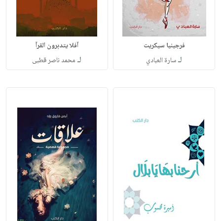
فرجينيا سيكريت
آفلا يتدبرون القرآ
لـ
لـ
سارة العبادي
محمد ناصر قطبى