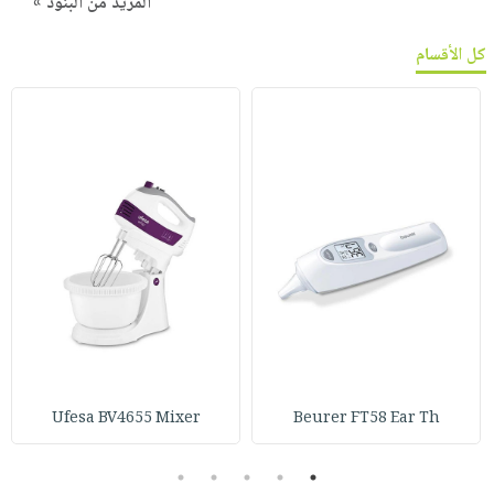
المزيد من البنود »
كل الأقسام
Ufesa BV4655 Mixer
Beurer FT58 Ear Th
5
4
3
2
1