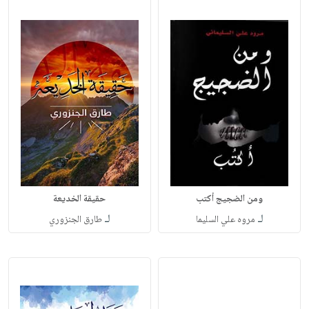
ومن الضجيج أكتب
حقيقة الخديعة
لـ
لـ
مروه علي السليما
طارق الجنزوري