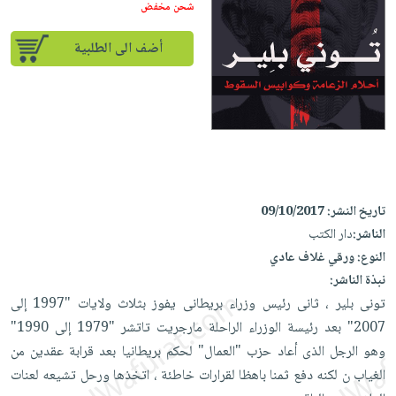
إختياراتنا
تعليمية
شحن مخفض
أسئلة
إختياراتنا
المواضيع
iKitab
يتكرر
كتب
أضف الى الطلبية
بلا
الأكثر
طرحها
أكاديمية
الصحة
حدود
مبيعاً
تحميل
والعناية
صندوق
أسئلة
وسائل
masmu3
الشخصية
القراءة
يتكرر
تعليمية
على
جديد
English
طرحها
صندوق
Android
books
الكل
تحميل
القراءة
تحميل
iKitab
أجهزة
جوائز
المطبخ
masmu3
تاريخ النشر:
09/10/2017
على
العناية
والسفرة
على
الناشر:
دار الكتب
Android
جديد
الشخصية
Apple
النوع:
ورقي غلاف عادي
تحميل
العناية
نبذة الناشر:
الكل
iKitab
وتصفيف
تونى بلير ، ثانى رئيس وزراء بريطانى يفوز بثلاث ولايات "1997 إلى
أواني
متجر
على
الشعر
2007" بعد رئيسة الوزراء الراحلة مارجريت تاتشر "1979 إلى 1990"
الطهي
الهدايا
Apple
وهو الرجل الذى أعاد حزب "العمال" لحكم بريطانيا بعد قرابة عقدين من
العناية
أدوات
الغياب ن لكنه دفع ثمنا باهظا لقرارات خاطئة ، اتخذها ورحل تشيعه لعنات
بالجسم
أقسام
الخبز