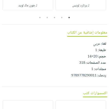
صابون
فيديوهات
لـ برنارد لويس
لـ جون ماك لويد
عربة
أطفال
أسئلة
التسوق
مناسبات
5
4
3
2
1
يتكرر
طرحها
نشرة
الإصدارات
خدمات
معلومات إضافية عن الكتاب
نيل
لغة:
عربي
وفرات
طبعة:
1
انشر
حجم:
20×14
كتابك
عدد الصفحات:
318
تواصل
مجلدات:
1
معنا
ردمك:
9789778290011
اكسسوارات كتب