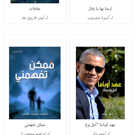
أرحنا بها يا بلال
علاقات
لـ
لـ
أميرة محسوب
أيمن فاروق طه
عهد أوباما "أمل وخ
ممكن تفهمني
لـ
لـ
أحمد ذكي
إبراهيم محمود ال