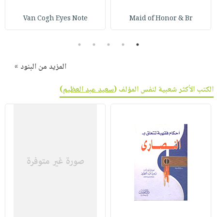
صابون
فيديوهات
عربة
Van Cogh Eyes Note
Maid of Honor & Br
أطفال
أسئلة
التسوق
مناسبات
يتكرر
5
4
3
2
1
طرحها
نشرة
الإصدارات
خدمات
المزيد من البنود »
نيل
الكتب الأكثر شعبية لنفس المؤلف (
سعيد عبد العظيم
)
وفرات
انشر
كتابك
تواصل
معنا