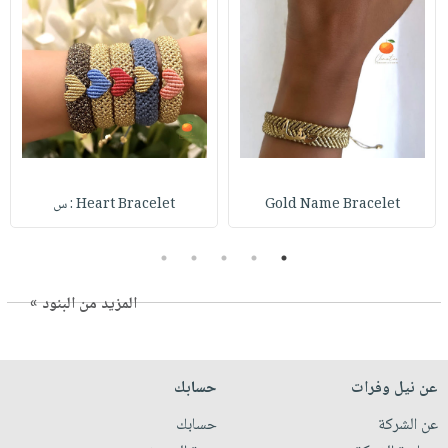
Gold Name Bracelet
Heart Bracelet : س
5
4
3
2
1
المزيد من البنود »
عن نيل وفرات
حسابك
عن الشركة
حسابك