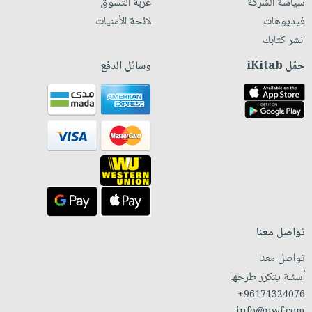
سياسة الشركة
عربة التسوق
فيديوهات
لائحة الأمنيات
انشر كتابك
حمّل iKitab
وسائل الدفع
تواصل معنا
تواصل معنا
أسئلة يتكرر طرحها
+96171324076
info@nwf.com