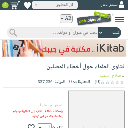
كل المتاجر
تسجيل دخول
0
كتب
ورقية
المواضيع
صدر
كتب
حديثاً
الكترونية
الأكثر
الصفحة
فتاوى العلماء حول أخطاء المصلين
مبيعاً
الرئيسية
كتب
جوائز
لـ
صلاح السعيد
صدر
صوتية
(0)
التعليقات:
0
المرتبة:
337,236
شحن
حديثاً
الصفحة
مخفض
الأكثر
الرئيسية
عروض
أطفال
مبيعاً
السعر غير متوفر
masmu3
خاصة
وناشئة
كتب
بإمكانك إضافة الكتاب إلى الطلبية وسيتم
بلا
صفحات
إعلامك بالسعر فور توفره
مجانية
الصفحة
وسائل
حدود
مشوقة
الرئيسية