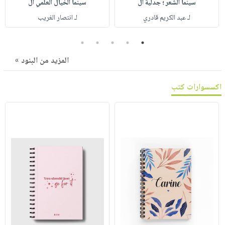
سينما الشعر ؛ جدلية ال
سينما الخيال العلمي ال
صابون
فيديوهات
عربة
لـ عبد الكريم قادري
لـ انتصار الغريب
أطفال
أسئلة
التسوق
مناسبات
يتكرر
5
4
3
2
1
طرحها
نشرة
المزيد من البنود »
الإصدارات
خدمات
نيل
اكسسوارات كتب
وفرات
انشر
كتابك
تواصل
معنا