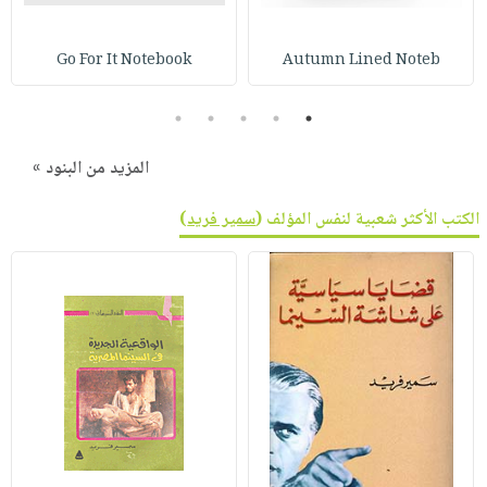
Go For It Notebook
Autumn Lined Noteb
5
4
3
2
1
المزيد من البنود »
الكتب الأكثر شعبية لنفس المؤلف (
سمير فريد
)