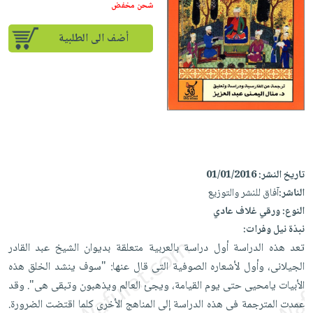
إختياراتنا
تعليمية
شحن مخفض
أسئلة
إختياراتنا
المواضيع
iKitab
يتكرر
كتب
أضف الى الطلبية
بلا
الأكثر
طرحها
أكاديمية
الصحة
حدود
مبيعاً
تحميل
والعناية
صندوق
أسئلة
إختياراتنا
masmu3
الشخصية
القراءة
يتكرر
وسائل
على
جديد
English
طرحها
تعليمية
Android
books
الكل
تحميل
صندوق
تحميل
iKitab
أجهزة
القراءة
المطبخ
masmu3
تاريخ النشر:
01/01/2016
على
العناية
والسفرة
على
جوائز
الناشر:
آفاق للنشر والتوزيع
Android
جديد
الشخصية
Apple
النوع:
ورقي غلاف عادي
تحميل
العناية
الكل
نبذة نيل وفرات:
iKitab
وتصفيف
تعد هذه الدراسة أول دراسة بالعربية متعلقة بديوان الشيخ عبد القادر
أواني
متجر
على
الشعر
الجيلانى، وأول لأشعاره الصوفية التى قال عنها: "سوف ينشد الخلق هذه
الطهي
الهدايا
Apple
العناية
الأبيات يامحيى حتى يوم القيامة، ويجئ العالم ويذهبون وتبقى هى". وقد
أدوات
بالجسم
أقسام
عمدت المترجمة فى هذه الدراسة إلى المناهج الأخرى كلما اقتضت الضرورة.
الخبز