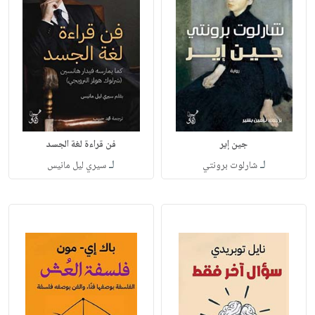
جين إير
فن قراءة لغة الجسد
لـ
لـ
شارلوت برونتي
سيري ليل مانيس