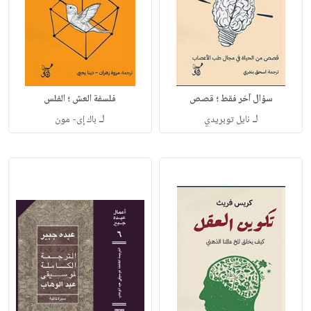
سؤال آخر فقط ؛ قصص
فلسفة العش ؛ الفلس
لـ
لـ
نايل توبريدي
باك إى- مون