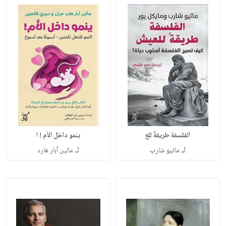
الفلسفة طريقةً للع
ينمو داخل الأم ! ا
لـ
لـ
ماثيو شارب
مالين آبار هارد