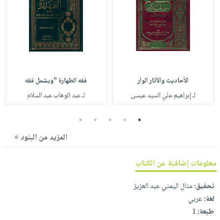
صابون
فيديوهات
عربة
أطفال
أسئلة
التسوق
مناسبات
يتكرر
طرحها
نشرة
الإصدارات
خدمات
نيل
الأحاديث والآثار الوار
فقه الطهارة "ويشمل فقه
وفرات
لـ إبراهيم علي السيد عيسى
لـ عبد الوهاب عبد السلام
انشر
5
4
3
2
1
كتابك
تواصل
المزيد من البنود »
معنا
معلومات إضافية عن الكتاب
تحقيق:
منال اليمني عبد العزيز
لغة:
عربي
طبعة:
1