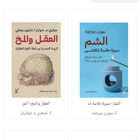
الشم ؛ سيرة حاسة ت
العقل والمخ ؛ المر
لـ
لـ
بيورن بيرجيه
جيفري م. شوارتز