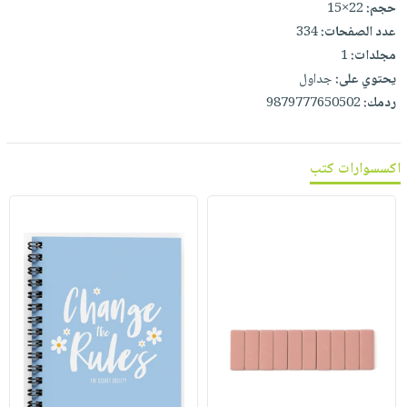
حجم:
22×15
عدد الصفحات:
334
مجلدات:
1
يحتوي على:
جداول
ردمك:
9879777650502
اكسسوارات كتب