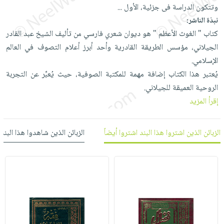
العناية
الأكثر
وتتكون الدراسة فى جزئية، الأول
شحن
...
أدوات
بالأسنان
مبيعاً
نبذة الناشر:
مجاني
المائدة
كتاب " الغوث الأعظم " هو ديوان شعري فارسي من تأليف الشيخ عبد القادر
الحمية
العودة
بنود
الأوعية
الجيلاني، مؤسس الطريقة القادرية وأحد أبرز أعلام التصوف في العالم
والتغذية
للمدارس
مختارة
والتخزين
اشتراكات
الإسلامي.
اكسسوارات
أدوات
يُعتبر هذا الكتاب إضافة مهمة للمكتبة الصوفية، حيث يُعبِّر عن التجربة
كتب
كل
بحث
المطبخ
الروحية العميقة للجيلاني.
الاشتراكات
اكسسوارات
متقدم
إقرأ المزيد
منزلية
صندوق
القراءة
اكسسوارات
الزبائن الذين اشتروا هذا البند اشتروا أيضاً
الزبائن الذين شاهدوا هذا البند
iKitab
ملابس
نيل
بلا
مطرزات
وفرات
حدود
حقائب
عن
حسابك
حلي
الشركة
عناية
لائحة
سياسة
بالذات
الأمنيات
الشركة