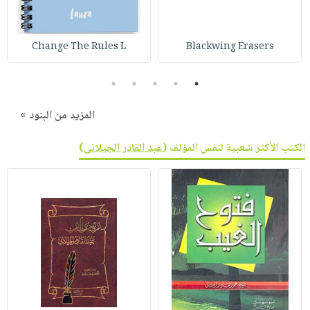
Change The Rules L
Blackwing Erasers
5
4
3
2
1
المزيد من البنود »
الكتب الأكثر شعبية لنفس المؤلف (
عبد القادر الجيلانى
)