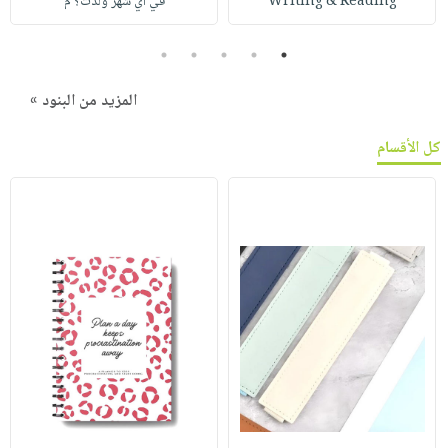
Writing & Reading
في أي شهر ولدت؟ م
5
4
3
2
1
المزيد من البنود »
كل الأقسام