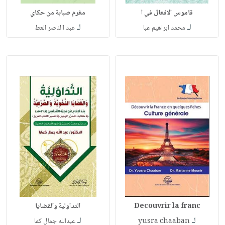
قاموس الافعال في ا
مغرم صبابة من حكاي
لـ
لـ
محمد ابراهيم عبا
عبد االناصر العط
Decouvrir la franc
التداولية والقضايا
لـ
لـ
yusra chaaban
عبدالله جمال كما