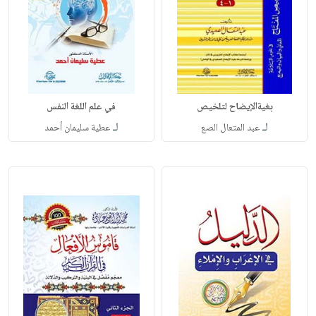
بغيةالإيضاح لتلخيص
في علم اللغة النفس
لـ
لـ
عبد المتعال الصع
عطية سليمان أحمد