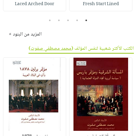
Laced Arched Door
Fresh Start Lined
5
4
3
2
1
المزيد من البنود »
الكتب الأكثر شعبية لنفس المؤلف (
محمد مصطفي صفوت
)