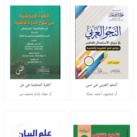
النحو العربي في سي
الغرة المخفية في ش
لـ
لـ
محمود أحمد نحلة
عماد إمام محمد س