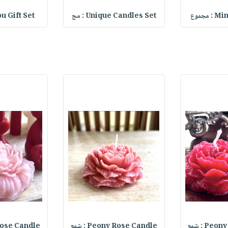
مجموع
Unique Candles Set : مج
You Gift Set
P : شمع
Peony Rose Candle : شمع
ny Rose Candle