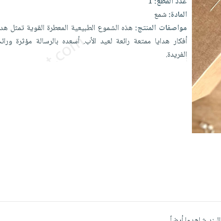
عدد القطع:
1
المادة:
شمع
مواصفات المنتج:
هذه
الشموع
الطبيعية
المعطرة
القوية
تمثل
هد
أفكار
هدايا
ممتعة
رائعة
لعيد
الأب.
أسعده
بالرسالة
مؤثرة
ورائ
الفريدة.
البند شاهدوا أيضاً