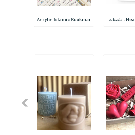
ملصقات
Acrylic Islamic Bookmar
حقيبة مسر
Next