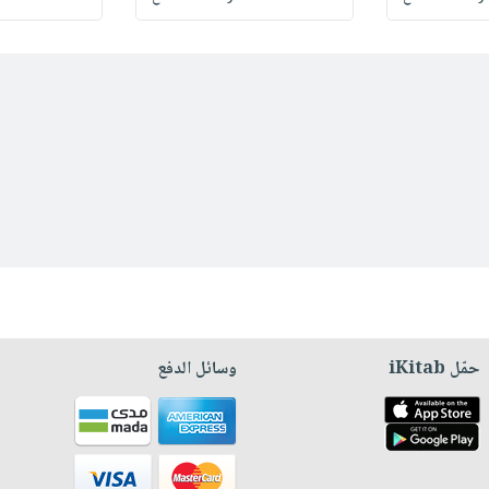
حمّل iKitab
وسائل الدفع