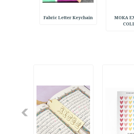
h & Hat Set :
Fabric Letter Keychain
MOKA E
COL
Next