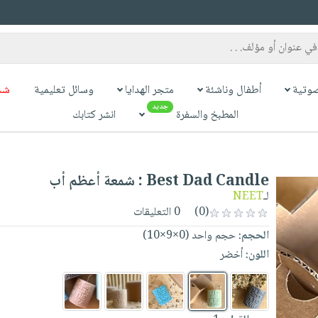
وتية
أطفال وناشئة
متجر الهدايا
وسائل تعليمية
شح
جديد
المطبخ والسفرة
انشر كتابك
Best Dad Candle : شمعة أعظم أب
لـ
NEET
(0)
0 التعليقات
الحجم:
حجم واحد (0×9×10)
اللون:
أخضر