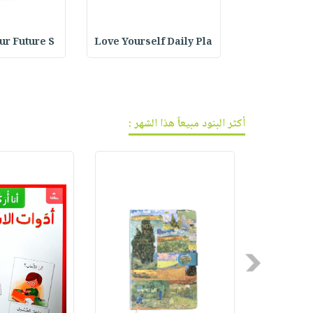
فيديوهات
صابون
عربة
أسئلة
التسوق
أطفال
يتكرر
Em : قبعة
Love Yourself Daily Pla
our Future S
مناسبات
طرحها
نشرة
الإصدارات
خدمات
نيل
وفرات
أكثر البنود مبيعاً هذا الشهر :
انشر
كتابك
تواصل
معنا
Previous