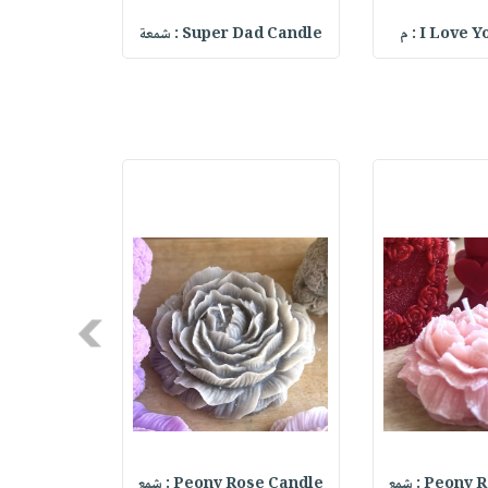
I Love  : م
Super Dad Candle : شمعة
r Dad Candle
Next
Peo : شمع
Peony Rose Candle : شمع
 Rose Candle