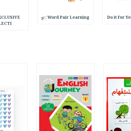
Do it For Y
Word Pair Learning : تع
XCLUSIVE
LECTI