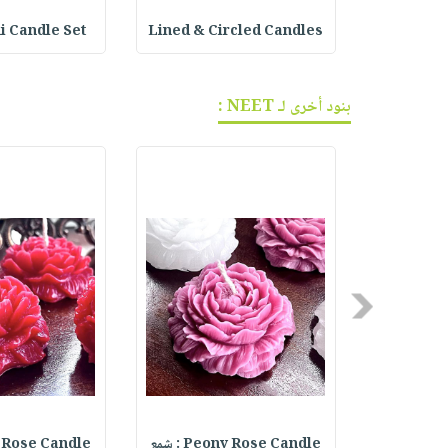
شمعة
Lined & Circled Candles
Mini Candle Set : 
بنود أخرى لـ NEET :
Previous
Scary Pum
Peony Rose Candle : شمع
eony Rose Candle