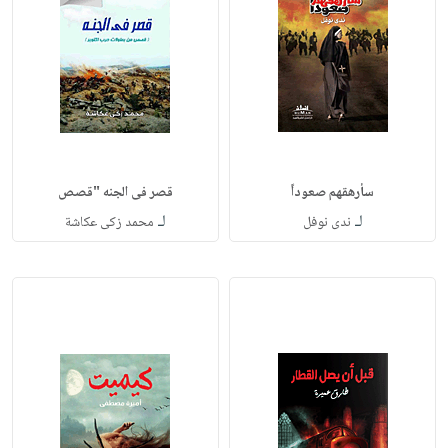
سأرهقهم صعوداً
قصر فى الجنه "قصص
لـ
لـ
ندى نوفل
محمد زكى عكاشة