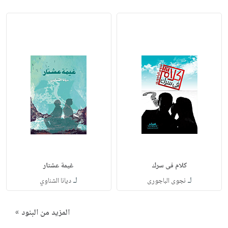
كلام فى سرك
غيمة عشتار
لـ
لـ
نجوى الباجورى
ديانا الشناوي
المزيد من البنود »