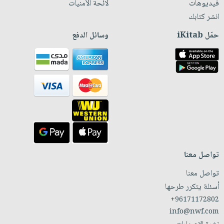
فيديوهات
لائحة الأمنيات
انشر كتابك
حمّل iKitab
وسائل الدفع
تواصل معنا
تواصل معنا
أسئلة يتكرر طرحها
+96171172802
info@nwf.com