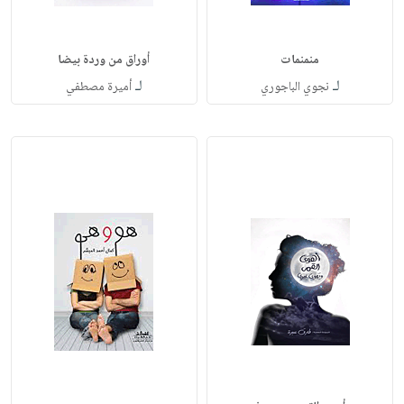
منمنمات
أوراق من وردة بيضا
لـ
لـ
نجوي الباجوري
أميرة مصطفي