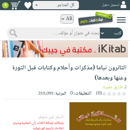
كل المتاجر
تسجيل دخول
0
كتب
ورقية
المواضيع
صدر
كتب
حديثاً
الكترونية
الأكثر
الصفحة
الثائرون نياما (مذكرات وأحلام وكتابات قبل الثورة
مبيعاً
الرئيسية
كتب
جوائز
وعنها وبعدها)
صدر
صوتية
شحن
لـ
طارق عميرة
حديثاً
الصفحة
مخفض
(0)
التعليقات:
0
المرتبة:
319,099
الأكثر
الرئيسية
عروض
أطفال
مبيعاً
masmu3
خاصة
وناشئة
كتب
بلا
السعر غير متوفر
صفحات
مجانية
الصفحة
وسائل
بإمكانك إضافة الكتاب إلى الطلبية وسيتم
حدود
مشوقة
إعلامك بالسعر فور توفره
الرئيسية