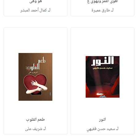
أهوى القمر ويهوى غ
هو وهى
لـ
لـ
طارق عميرة
كمال أحمد المبشر
النور
طعم القلوب
لـ
لـ
سعيد حسن فقيهي
شريف على