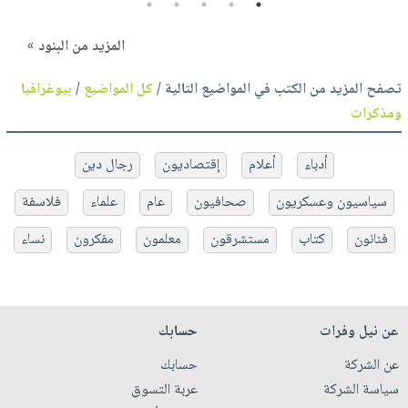
5
4
3
2
1
المزيد من البنود »
تصفح المزيد من الكتب في المواضيع التالية /
كل المواضيع
/
بيوغرافيا
ومذكرات
أدباء
أعلام
إقتصاديون
رجال دين
سياسيون وعسكريون
صحافيون
عام
علماء
فلاسفة
فنانون
كتاب
مستشرقون
معلمون
مفكرون
نساء
عن نيل وفرات
حسابك
عن الشركة
حسابك
سياسة الشركة
عربة التسوق