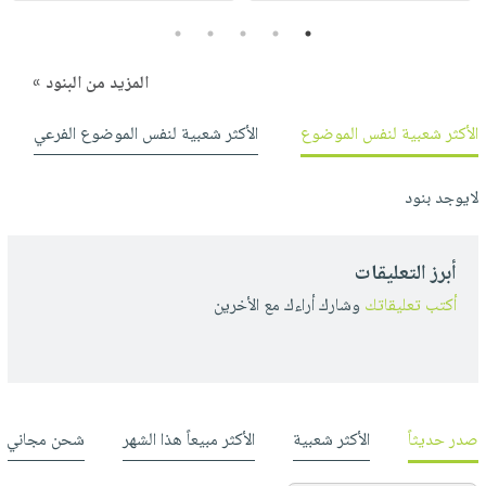
صابون
فيديوهات
عربة
5
4
3
2
1
أطفال
أسئلة
التسوق
مناسبات
يتكرر
المزيد من البنود »
طرحها
نشرة
الأكثر شعبية لنفس الموضوع
الأكثر شعبية لنفس الموضوع الفرعي
الإصدارات
خدمات
نيل
لايوجد بنود
وفرات
انشر
كتابك
أبرز التعليقات
تواصل
أكتب تعليقاتك
وشارك أراءك مع الأخرين
معنا
صدر حديثاً
الأكثر شعبية
الأكثر مبيعاً هذا الشهر
شحن مجاني