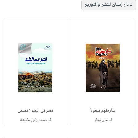
لـ دار إنسان للنشر والتوزيع
سأرهقهم صعوداً
قصر فى الجنه "قصص
لـ
لـ
ندى نوفل
محمد زكى عكاشة