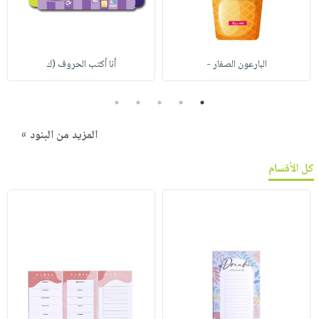
البارعون الصغار -
أنا أكتب الحروف (ك
5
4
3
2
1
المزيد من البنود »
كل الأقسام