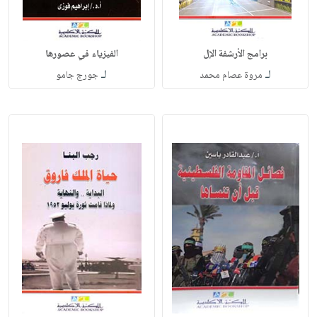
برامج الأرشفة الإل
الفيزياء في عصورها
لـ
لـ
مروة عصام محمد
جورج جامو