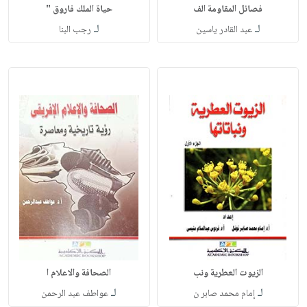
فصائل المقاومة الف
حياة الملك فاروق "
لـ
لـ
عبد القادر ياسين
رجب البنا
الزيوت العطرية ونب
الصحافة والاعلام ا
لـ
لـ
إمام محمد صابر ن
عواطف عبد الرحمن