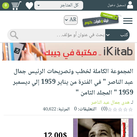
كل المتاجر
تسجيل دخول
0
كتب
ورقية
المواضيع
صدر
كتب
حديثاً
الكترونية
الأكثر
الصفحة
المجموعة الكاملة لخطب وتصريحات الرئيس جمال
مبيعاً
الرئيسية
كتب
جوائز
عبد الناصر " في الفترة من يناير 1959 إلي ديسمبر
صدر
صوتية
شحن
1959 " المجلد الثامن "
حديثاً
الصفحة
مخفض
الأكثر
لـ
هدى جمال عبد الناصر
الرئيسية
عروض
أطفال
(0)
التعليقات:
0
المرتبة:
40,622
مبيعاً
masmu3
خاصة
وناشئة
كتب
بلا
صفحات
مجانية
الصفحة
وسائل
حدود
مشوقة
12.00$
الرئيسية