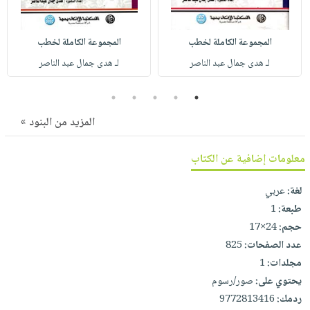
صابون
فيديوهات
عربة
أطفال
أسئلة
التسوق
المجموعة الكاملة لخطب
المجموعة الكاملة لخطب
مناسبات
يتكرر
لـ هدى جمال عبد الناصر
لـ هدى جمال عبد الناصر
طرحها
نشرة
الإصدارات
خدمات
5
4
3
2
1
نيل
المزيد من البنود »
وفرات
انشر
معلومات إضافية عن الكتاب
كتابك
تواصل
لغة:
عربي
طبعة:
1
معنا
حجم:
24×17
عدد الصفحات:
825
مجلدات:
1
يحتوي على:
صور/رسوم
ردمك:
9772813416