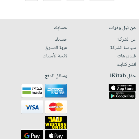
عن نيل وفرات
حسابك
عن الشركة
حسابك
سياسة الشركة
عربة التسوق
فيديوهات
لائحة الأمنيات
انشر كتابك
حمّل iKitab
وسائل الدفع