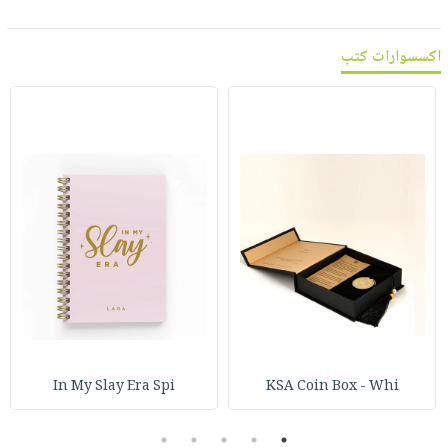
اكسسوارات كتب
In My Slay Era Spi
KSA Coin Box - Whi
5
4
3
2
1