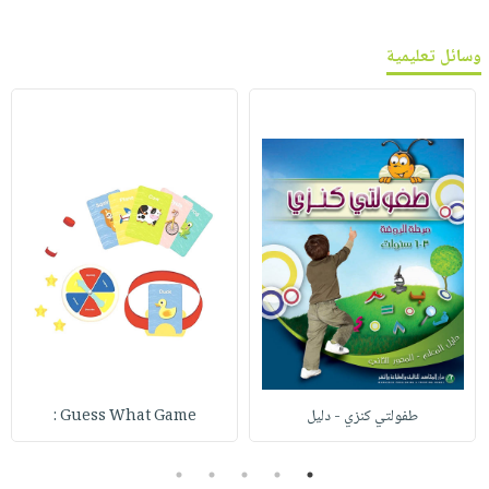
وسائل تعليمية
طفولتي كنزي - دليل
Guess What Game :
5
4
3
2
1