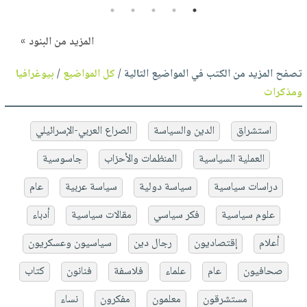
5
4
3
2
1
المزيد من البنود »
تصفح المزيد من الكتب في المواضيع التالية /
كل المواضيع
/
بيوغرافيا
ومذكرات
استشراق
الدين والسياسة
الصراع العربي-الإسرائيلي
العملية السياسية
المنظمات والأحزاب
جاسوسية
دراسات سياسية
سياسة دولية
سياسة عربية
عام
علوم سياسية
فكر سياسي
مقالات سياسية
أدباء
أعلام
إقتصاديون
رجال دين
سياسيون وعسكريون
صحافيون
عام
علماء
فلاسفة
فنانون
كتاب
مستشرقون
معلمون
مفكرون
نساء