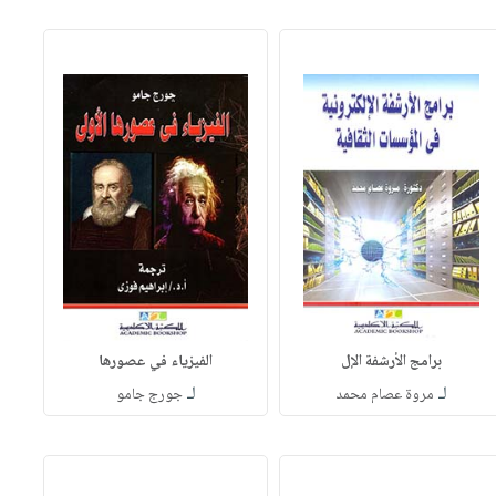
برامج الأرشفة الإل
الفيزياء في عصورها
لـ
لـ
مروة عصام محمد
جورج جامو