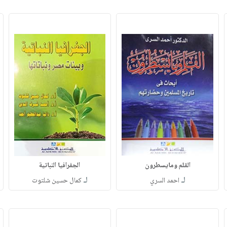
القلم ومايسطرون
الجفرافيا النباتية
لـ
لـ
احمد السري
كمال حسين شلتوت