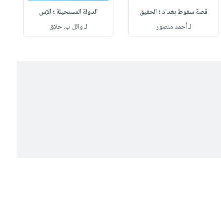
قصة سقوط بغداد ؛ الحقيق
الدولة المستحيلة ؛ الإس
لـ أحمد منصور
لـ وائل ب. حلاق
ل