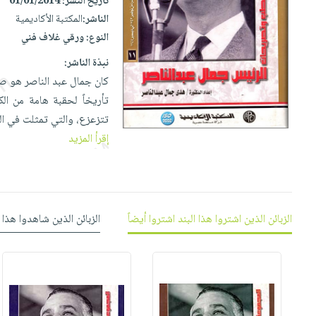
إختياراتنا
تاريخ النشر:
01/01/2014
تعليمية
أسئلة
إختياراتنا
الناشر:
المكتبة الأكاديمية
المواضيع
iKitab
يتكرر
كتب
النوع:
ورقي غلاف فني
بلا
الأكثر
طرحها
أكاديمية
الصحة
حدود
مبيعاً
نبذة الناشر:
تحميل
والعناية
صندوق
كان جمال عبد الناصر هو صو
أسئلة
إختياراتنا
masmu3
الشخصية
القراءة
تأريخاً لحقبة هامة من الك
يتكرر
وسائل
على
جديد
English
تتزعزع، والتي تمثلت في الع
طرحها
تعليمية
Android
books
إقرأ المزيد
الكل
تحميل
صندوق
تحميل
iKitab
أجهزة
القراءة
المطبخ
masmu3
على
العناية
والسفرة
على
جوائز
Android
جديد
الشخصية
Apple
الزبائن الذين اشتروا هذا البند اشتروا أيضاً
الزبائن الذين شاهدوا هذا 
تحميل
العناية
الكل
iKitab
وتصفيف
أواني
متجر
على
الشعر
الطهي
الهدايا
Apple
العناية
أدوات
بالجسم
أقسام
الخبز