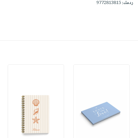
ردمك:
9772813815