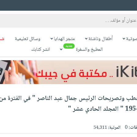
وتية
أطفال وناشئة
متجر الهدايا
وسائل تعليمية
شح
جديد
المطبخ والسفرة
انشر كتابك
خطب وتصريحات الرئيس جمال عبد الناصر " في الفترة من 
قات:
0
المرتبة:
54,311