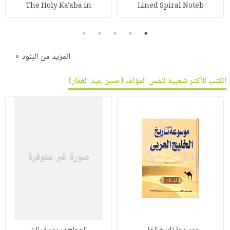
صابون
The Holy Ka'aba in
Lined Spiral Noteb
فيديوهات
عربة
أطفال
أسئلة
التسوق
5
4
3
2
1
مناسبات
يتكرر
طرحها
نشرة
المزيد من البنود »
الإصدارات
خدمات
الكتب الأكثر شعبية لنفس المؤلف (
حسن عبد الغفار
)
نيل
وفرات
انشر
كتابك
تواصل
معنا
موسوعة تاريخ الخلي
الحجاج بن يوسف الث