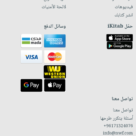
فيديوهات
لائحة الأمنيات
انشر كتابك
حمّل iKitab
وسائل الدفع
تواصل معنا
تواصل معنا
أسئلة يتكرر طرحها
+96171324076
info@nwf.com