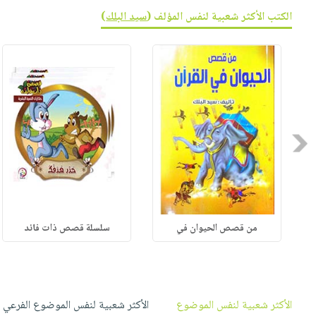
صابون
فيديوهات
الكتب الأكثر شعبية لنفس المؤلف (
سيد البلك
)
عربة
أطفال
أسئلة
التسوق
مناسبات
يتكرر
طرحها
نشرة
الإصدارات
خدمات
نيل
وفرات
Previous
انشر
كتابك
تواصل
معنا
من قصص الحيوان في
سلسلة قصص ذات فائد
الأكثر شعبية لنفس الموضوع
الأكثر شعبية لنفس الموضوع الفرعي