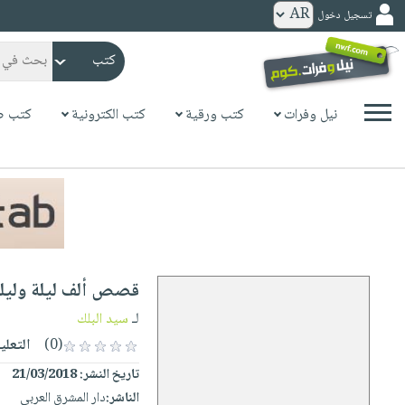
تسجيل دخول
كتب
ورقية
المواضيع
نيل وفرات
كتب ورقية
كتب الكترونية
كتب ص
صدر
كتب
حديثاً
الكترونية
الأكثر
الصفحة
مبيعاً
الرئيسية
كتب
جوائز
صدر
صوتية
شحن
حديثاً
الصفحة
قصص ألف ليلة وليلة
مخفض
الأكثر
الرئيسية
عروض
أطفال
لـ
سيد البلك
مبيعاً
masmu3
خاصة
وناشئة
(0)
التعلي
كتب
بلا
صفحات
تاريخ النشر:
21/03/2018
مجانية
الصفحة
وسائل
حدود
مشوقة
الناشر:
دار المشرق العربي
الرئيسية