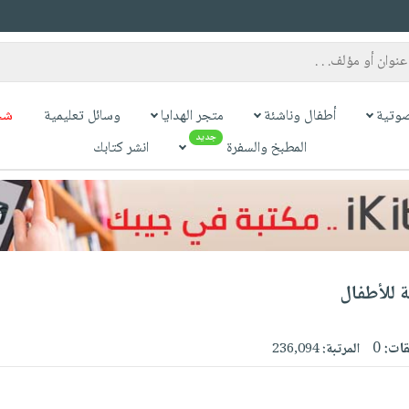
وتية
أطفال وناشئة
متجر الهدايا
وسائل تعليمية
شح
جديد
المطبخ والسفرة
انشر كتابك
 للأطفال
قات:
0
المرتبة:
236,094