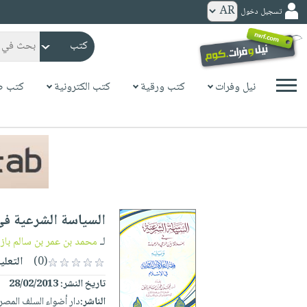
تسجيل دخول
كتب
ورقية
المواضيع
نيل وفرات
كتب ورقية
كتب الكترونية
كتب ص
صدر
كتب
حديثاً
الكترونية
الأكثر
الصفحة
مبيعاً
الرئيسية
كتب
جوائز
صدر
صوتية
شحن
حديثاً
الصفحة
السياسة الشرعية في 
مخفض
الأكثر
الرئيسية
عروض
أطفال
لـ
محمد بن عمر بن سالم باز
مبيعاً
masmu3
خاصة
وناشئة
(0)
التعلي
كتب
بلا
صفحات
تاريخ النشر:
28/02/2013
مجانية
الصفحة
وسائل
حدود
مشوقة
الناشر:
دار أضواء السلف المصري
الرئيسية