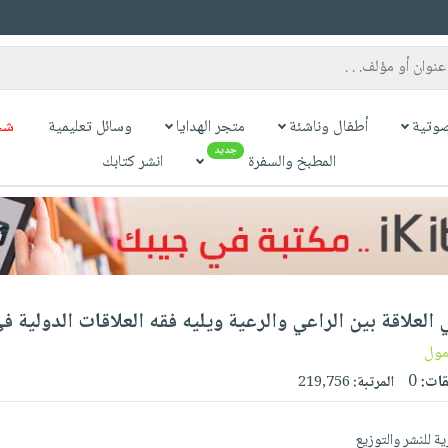
وتية
أطفال وناشئة
متجر الهدايا
وسائل تعليمية
شح
جديد
المطبخ والسفرة
انشر كتابك
العلاقة بين الراعي والرعية ويليه فقه العلاقات الدولية في
مول
قات:
0
المرتبة:
219,756
ة للنشر والتوزيع