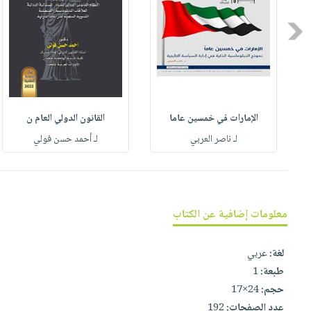
العناية
الأكثر
شحن
أدوات
بالأسنان
مبيعاً
مجاني
Previous
المائدة
الحمية
العودة
بنود
الأوعية
والتغذية
للمدارس
مختارة
والتخزين
اشتراكات
اكسسوارات
أدوات
كتب
كل
بحث
المطبخ
الإمارات في خمسين عاما
القانون الدولي العام ن
الاشتراكات
اكسسوارات
متقدم
لـ ناصر العربي
لـ أحمد حسن فولي
منزلية
صندوق
القراءة
اكسسوارات
iKitab
ملابس
نيل
بلا
مطرزات
معلومات إضافية عن الكتاب
وفرات
حدود
حقائب
عن
حسابك
لغة:
عربي
حلي
الشركة
طبعة:
1
عناية
لائحة
سياسة
حجم:
24×17
بالذات
الأمنيات
الشركة
عدد الصفحات:
192