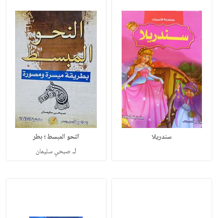
سندريلا
النحو المبسط ؛ بطر
لـ
صبحي سليمان