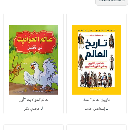
لـ مكتبة النافذة
تاريخ العالم " منذ
عالم الحواديت "أرن
لـ
لـ
إسماعيل حامد
مجدي يكر