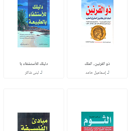
ذو القرنين.. الملك
دليلك للأستشفاء با
لـ
لـ
إسماعيل حامد
لبنى شاكر