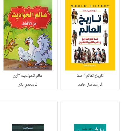
تاريخ العالم " منذ
عالم الحواديت "أرن
لـ
لـ
إسماعيل حامد
مجدي يكر