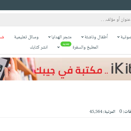
وتية
أطفال وناشئة
متجر الهدايا
وسائل تعليمية
شح
جديد
المطبخ والسفرة
انشر كتابك
قات:
0
المرتبة:
45,564