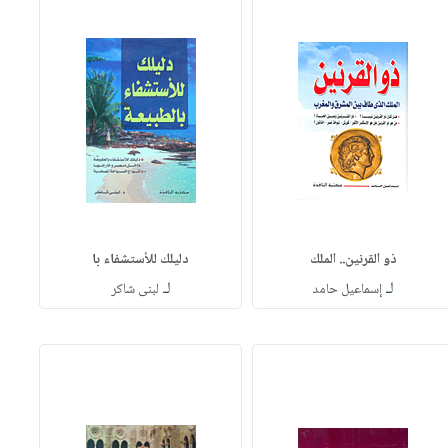
ذو القرنين.. الملك
دليلك للأستشفاء با
لـ
لـ
إسماعيل حامد
لبنى شاكر