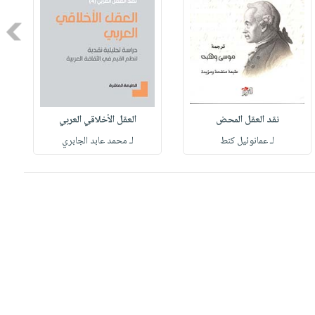
Next
نقد العقل المحض
العقل الأخلاقي العربي
لـ عمانوئيل كنط
لـ محمد عابد الجابري