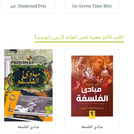
Go Green Time Bloc
Diamond Pen : قلم
الكتب الأكثر شعبية لنفس المؤلف (
أ. س. رابوبرت
)
مبادئ الفلسفة
مبادئ الفلسفة