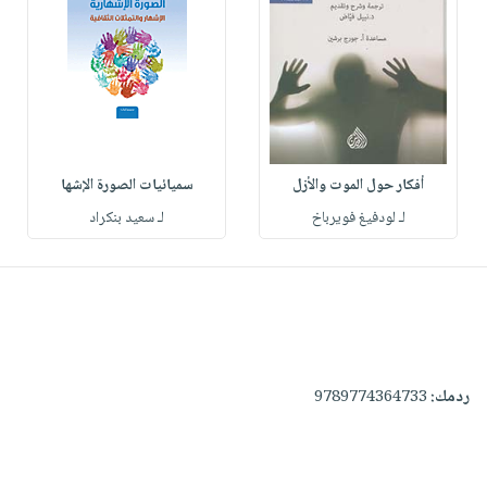
أفكار حول الموت والأزل
سميائيات الصورة الإشها
لـ لودفيغ فويرباخ
لـ سعيد بنكراد
ردمك:
9789774364733