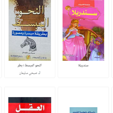
سندريلا
النحو المبسط ؛ بطر
لـ
صبحي سليمان