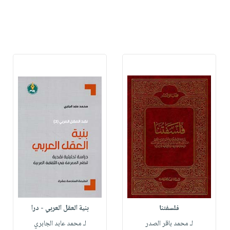
فلسفتنا
بنية العقل العربي - درا
لـ محمد باقر الصدر
لـ محمد عابد الجابري