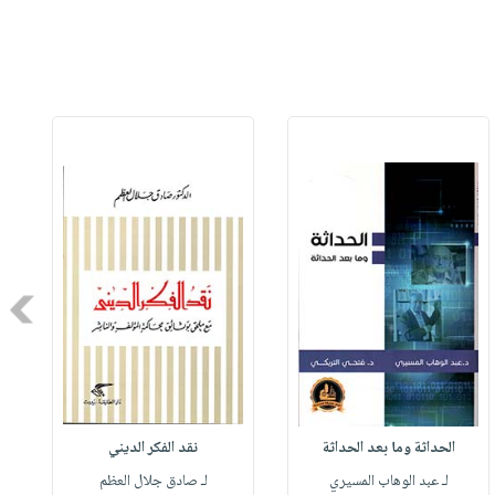
Next
الحداثة وما بعد الحداثة
نقد الفكر الديني
لـ عبد الوهاب المسيري
لـ صادق جلال العظم