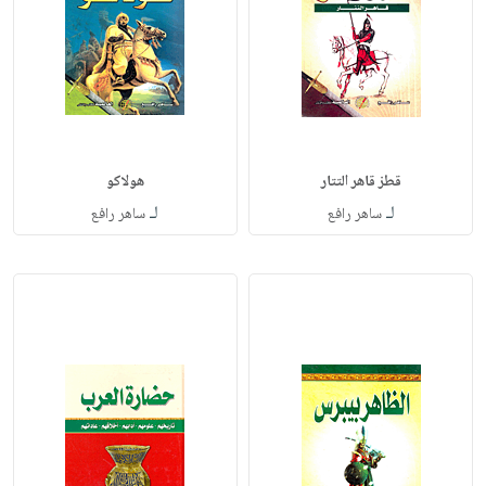
قطز قاهر التتار
هولاكو
لـ
لـ
ساهر رافع
ساهر رافع