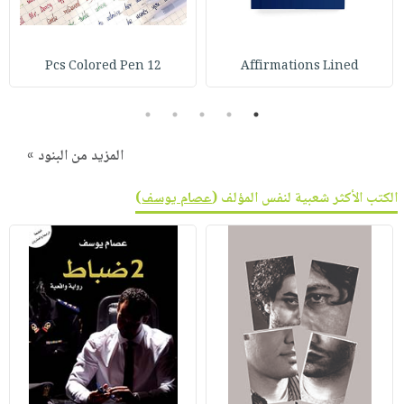
صابون
فيديوهات
عربة
أطفال
أسئلة
التسوق
مناسبات
يتكرر
12 Pcs Colored Pen
Affirmations Lined
طرحها
نشرة
5
4
3
2
1
الإصدارات
خدمات
نيل
المزيد من البنود »
وفرات
انشر
الكتب الأكثر شعبية لنفس المؤلف (
عصام يوسف
)
كتابك
تواصل
معنا