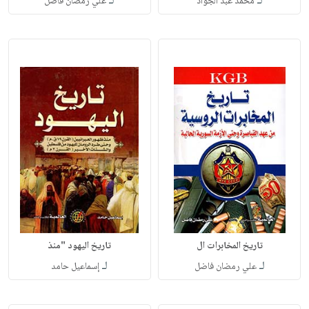
لـ
لـ
محمد عبد الجواد
علي رمضان فاضل
تاريخ المخابرات ال
تاريخ اليهود "منذ
لـ
لـ
علي رمضان فاضل
إسماعيل حامد