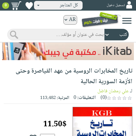
كل المتاجر
تسجيل دخول
0
كتب
ورقية
المواضيع
صدر
كتب
حديثاً
الكترونية
الأكثر
الصفحة
تاريخ المخابرات الروسية من عهد القياصرة وحتى
مبيعاً
الرئيسية
كتب
جوائز
الأزمة السورية الحالية
صدر
صوتية
شحن
لـ
علي رمضان فاضل
حديثاً
الصفحة
مخفض
(0)
التعليقات:
0
المرتبة:
113,482
الأكثر
الرئيسية
عروض
أطفال
مبيعاً
masmu3
خاصة
وناشئة
كتب
11.50$
بلا
صفحات
مجانية
الصفحة
وسائل
حدود
مشوقة
الرئيسية