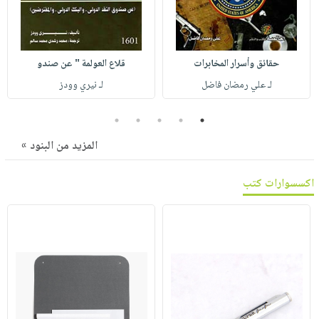
صابون
فيديوهات
عربة
أطفال
أسئلة
التسوق
مناسبات
يتكرر
حقائق وأسرار المخابرات
قلاع العولمة " عن صندو
طرحها
نشرة
لـ علي رمضان فاضل
لـ نيري وودز
الإصدارات
خدمات
نيل
5
4
3
2
1
وفرات
المزيد من البنود »
انشر
كتابك
اكسسوارات كتب
تواصل
معنا