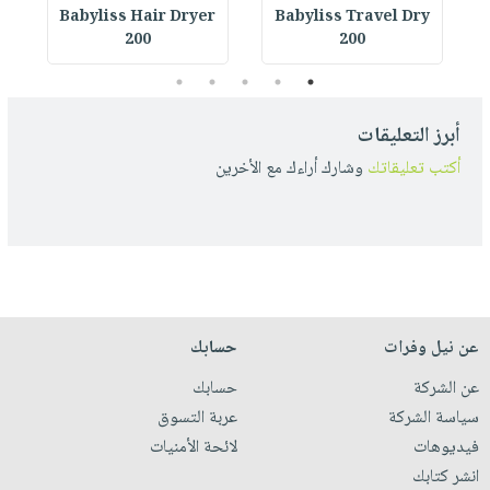
r
Babyliss Hair Dryer
Babyliss Travel Dry
200
200
5
4
3
2
1
أبرز التعليقات
أكتب تعليقاتك
وشارك أراءك مع الأخرين
عن نيل وفرات
حسابك
عن الشركة
حسابك
سياسة الشركة
عربة التسوق
فيديوهات
لائحة الأمنيات
انشر كتابك