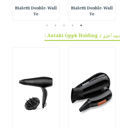
Bialetti Double-Wall
Bialetti Double-Wall
B
Ve
Ve
5
4
3
2
1
بنود أخرى لـ Antaki Gppk Holding :