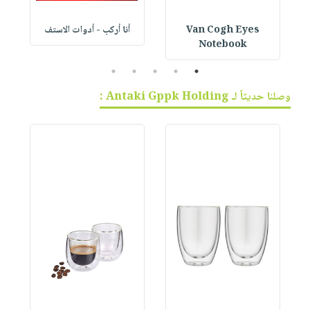
Van Cogh Eyes
أنا أركب - أدوات الاستف
 1
Notebook
5
4
3
2
1
وصلنا حديثاً لـ Antaki Gppk Holding :