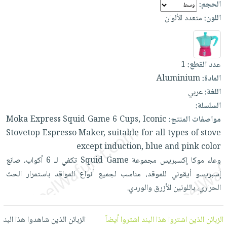
الحجم:
العناية
الأكثر
شحن
أدوات
اللون:
متعدد الألوان
بالأسنان
مبيعاً
مجاني
المائدة
الحمية
العودة
بنود
الأوعية
والتغذية
للمدارس
مختارة
والتخزين
اشتراكات
اكسسوارات
عدد القطع:
1
أدوات
كتب
المادة:
Aluminium
كل
بحث
المطبخ
اللغة:
عربي
الاشتراكات
اكسسوارات
متقدم
السلسلة:
منزلية
صندوق
مواصفات المنتج:
Iconic
Cups,
6
Game
Squid
Express
Moka
القراءة
اكسسوارات
Stovetop
Espresso
Maker,
suitable
for
all
types
of
stove
نيل
iKitab
ملابس
except
induction,
blue
and
pink
color
وفرات
بلا
مطرزات
وعاء
موكا
إكسبريس
مجموعة
Game
Squid
تكفي
لـ
6
أكواب،
صانع
حدود
عن
حقائب
حسابك
إسبريسو
أيقوني
للموقد،
مناسب
لجميع
أنواع
المواقد
باستمرار
الحث
الشركة
حلي
الحراري،
باللونين
الأزرق
والوردي.
لائحة
سياسة
عناية
الأمنيات
الشركة
بالذات
الزبائن الذين اشتروا هذا البند اشتروا أيضاً
الزبائن الذين شاهدوا هذا البند