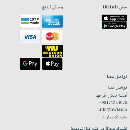
حمّل iKitab
وسائل الدفع
تواصل معنا
تواصل معنا
أسئلة يتكرر طرحها
+96171324076
info@nwf.com
نشرة الإصدارات
اشترك مجاناً في نشراتنا البريدية