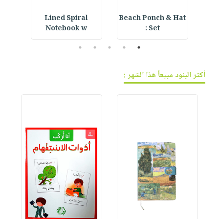
with
Lined Spiral
Beach Ponch & Hat
E
Notebook w
Set :
5
4
3
2
1
أكثر البنود مبيعاً هذا الشهر :