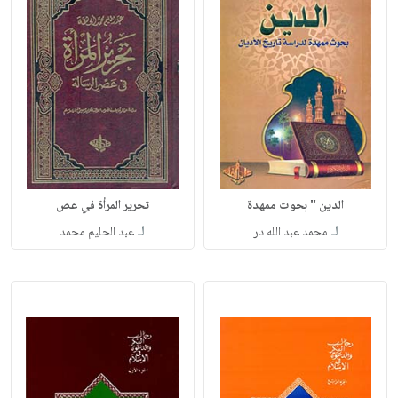
الدين " بحوث ممهدة
تحرير المرأة في عص
لـ
لـ
محمد عبد الله در
عبد الحليم محمد