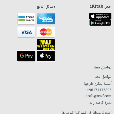
حمّل iKitab
وسائل الدفع
تواصل معنا
تواصل معنا
أسئلة يتكرر طرحها
+96171172802
info@nwf.com
نشرة الإصدارات
اشترك مجاناً في نشراتنا البريدية