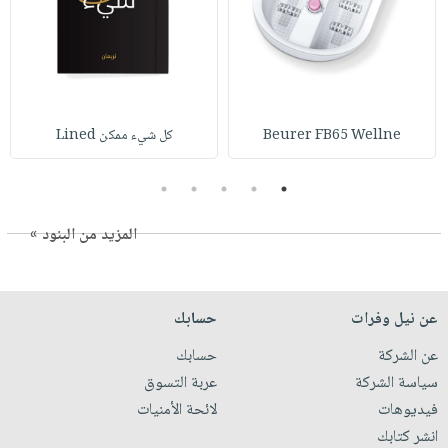
Beurer FB65 Wellne
كل شيء ممكن Lined
5
4
3
2
1
المزيد من البنود »
عن نيل وفرات
حسابك
عن الشركة
حسابك
سياسة الشركة
عربة التسوق
فيديوهات
لائحة الأمنيات
انشر كتابك