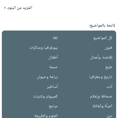
المزيد من البنود »
لائحة بالمواضيع:
كل المواضيع
لغة
فنون
بيوغرافيا ومذكرات
إقتصاد وأعمال
أطفال
طبخ
صحة
تاريخ وجغرافيا
زراعة وحيوان
أدب
أساطير
صحافة وإعلام
كمبيوتر وانترنت
المرأة والعائلة
مراجع
دين
العلوم والطبيعة