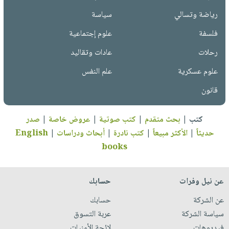
رياضة وتسالي
سياسة
فلسفة
علوم إجتماعية
رحلات
عادات وتقاليد
علوم عسكرية
علم النفس
قانون
كتب
|
بحث متقدم
|
كتب صوتية
|
عروض خاصة
|
صدر
حديثاً
|
الأكثر مبيعاً
|
كتب نادرة
|
أبحاث ودراسات
|
English
books
عن نيل وفرات
حسابك
عن الشركة
حسابك
سياسة الشركة
عربة التسوق
فيديوهات
لائحة الأمنيات