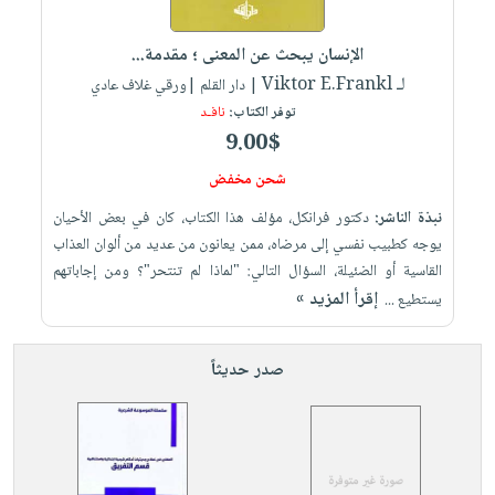
iKitab
تعليمية
أسئلة
Ai
بلا
المواضيع
يتكرر
إختيارات
الإنسان يبحث عن المعنى ؛ مقدمة...
حدود
الأكثر
طرحها
لـ Viktor E.Frankl
كتب
| دار القلم |ورقي غلاف عادي
الصحة
أسئلة
مبيعاً
تحميل
توفر الكتاب:
نافـد
أكاديمية
والعناية
يتكرر
وسائل
masmu3
9.00$
الشخصية
صندوق
طرحها
تعليمية
على
جديد
القراءة
شحن مخفض
تحميل
صندوق
Android
English
iKitab
نبذة الناشر:
دكتور فرانكل، مؤلف هذا الكتاب، كان في بعض الأحيان
الكل
القراءة
تحميل
books
يوجه كطبيب نفسي إلى مرضاه، ممن يعانون من عديد من ألوان العذاب
على
أجهزة
جوائز
المطبخ
masmu3
القاسية أو الضئيلة، السؤال التالي: "لماذا لم تنتحر"؟ ومن إجاباتهم
Android
العناية
والسفرة
على
إقرأ المزيد »
يستطيع ...
تحميل
جديد
الشخصية
Apple
iKitab
العناية
الكل
صدر حديثاً
على
وتصفيف
أواني
متجر
Apple
الشعر
الطهي
الهدايا
العناية
أدوات
بالجسم
أقسام
الخبز