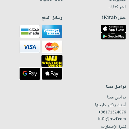
انشر كتابك
حمّل iKitab
وسائل الدفع
تواصل معنا
تواصل معنا
أسئلة يتكرر طرحها
+96171324076
info@nwf.com
نشرة الإصدارات