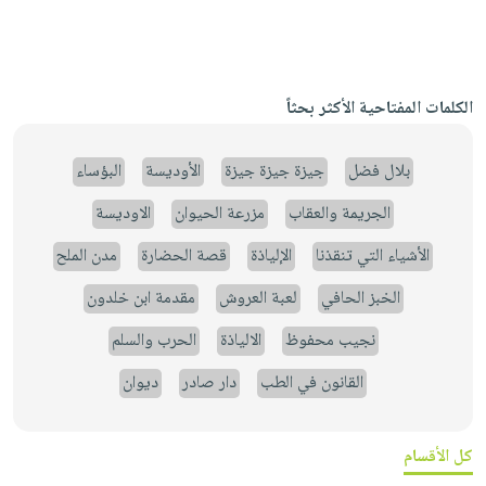
الكلمات المفتاحية الأكثر بحثاً
بلال فضل
جيزة جيزة جيزة
الأوديسة
البؤساء
الجريمة والعقاب
مزرعة الحيوان
الاوديسة
الأشياء التي تنقذنا
الإلياذة
قصة الحضارة
مدن الملح
الخبز الحافي
لعبة العروش
مقدمة ابن خلدون
نجيب محفوظ
الالياذة
الحرب والسلم
القانون في الطب
دار صادر
ديوان
كل الأقسام