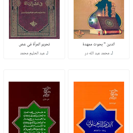
الدين " بحوث ممهدة
تحرير المرأة في عص
لـ
لـ
محمد عبد الله در
عبد الحليم محمد