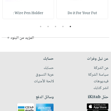
Wire Pen Holder :
Do it For Your Fut
5
4
3
2
1
المزيد من البنود »
عن نيل وفرات
حسابك
عن الشركة
حسابك
سياسة الشركة
عربة التسوق
فيديوهات
لائحة الأمنيات
انشر كتابك
حمّل iKitab
وسائل الدفع