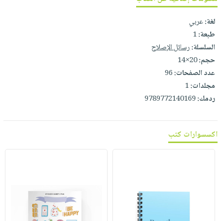
لغة:
عربي
طبعة:
1
السلسلة:
رسائل الإصلاح
حجم:
20×14
عدد الصفحات:
96
مجلدات:
1
ردمك:
9789772140169
اكسسوارات كتب