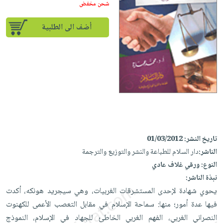
إختياراتنا
تعليمية
شحن مخفض
أسئلة
إختياراتنا
المواضيع
iKitab
يتكرر
كتب
أضف الى الطلبية
بلا
الأكثر
طرحها
أكاديمية
الصحة
حدود
مبيعاً
تحميل
والعناية
صندوق
أسئلة
إختياراتنا
masmu3
الشخصية
القراءة
يتكرر
وسائل
على
جديد
English
طرحها
تعليمية
Android
books
الكل
تحميل
صندوق
تحميل
iKitab
أجهزة
القراءة
المطبخ
masmu3
على
العناية
والسفرة
على
جوائز
تاريخ النشر:
01/03/2012
Android
جديد
الشخصية
Apple
الناشر:
دار السلام للطباعة والنشر والتوزيع والترجمة
تحميل
العناية
الكل
النوع:
ورقي غلاف عادي
iKitab
وتصفيف
نبذة الناشر:
أواني
متجر
على
الشعر
يحوي شهادة لإحدى المستشرقات الغربيات، وهي سيجريد هونكه، أكدت
الطهي
الهدايا
Apple
العناية
فيها عدة أمور؛ منها: سماحة الإسلام في مقابل التعصب الأعمى للكهنوت
أدوات
بالجسم
أقسام
النصراني الغربي، الفهم الغربي الخاطئ للجهاد في الإسلام، النموذج
الخبز