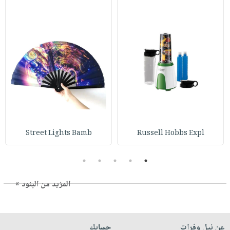
Street Lights Bamb
Russell Hobbs Expl
5
4
3
2
1
المزيد من البنود »
عن نيل وفرات
حسابك