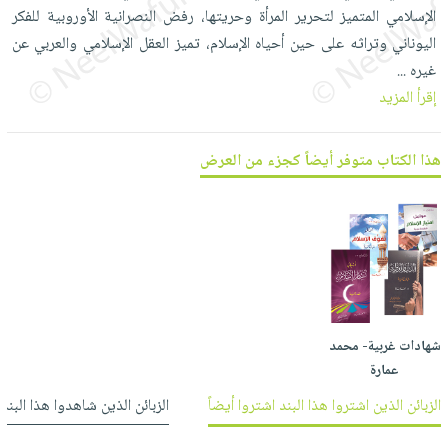
العناية
الأكثر
شحن
الإسلامي المتميز لتحرير المرأة وحريتها، رفض النصرانية الأوروبية للفكر
أدوات
بالأسنان
مبيعاً
مجاني
اليوناني وتراثه على حين أحياه الإسلام، تميز العقل الإسلامي والعربي عن
المائدة
الحمية
العودة
غيره
...
بنود
الأوعية
والتغذية
للمدارس
إقرأ المزيد
مختارة
والتخزين
اشتراكات
اكسسوارات
أدوات
كتب
كل
هذا الكتاب متوفر أيضاً كجزء من العرض
بحث
المطبخ
الاشتراكات
اكسسوارات
متقدم
منزلية
صندوق
القراءة
اكسسوارات
iKitab
ملابس
نيل
بلا
مطرزات
وفرات
حدود
حقائب
شهادات غربية- محمد
عن
حسابك
حلي
عمارة
الشركة
عناية
لائحة
الزبائن الذين اشتروا هذا البند اشتروا أيضاً
الزبائن الذين شاهدوا هذا البند
سياسة
بالذات
الأمنيات
الشركة