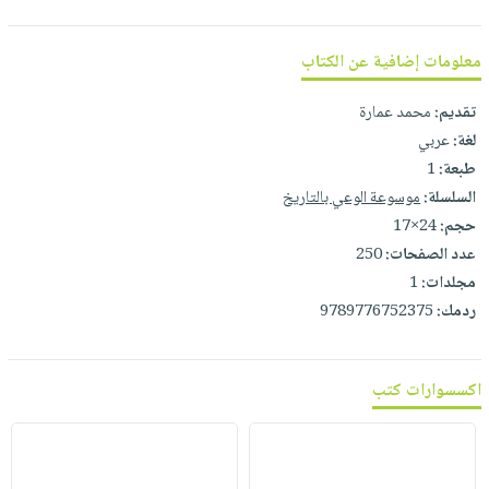
صابون
فيديوهات
عربة
أطفال
أسئلة
معلومات إضافية عن الكتاب
التسوق
مناسبات
يتكرر
طرحها
تقديم:
محمد عمارة
نشرة
لغة:
عربي
الإصدارات
خدمات
طبعة:
1
نيل
السلسلة:
موسوعة الوعي بالتاريخ
وفرات
حجم:
24×17
انشر
عدد الصفحات:
250
كتابك
مجلدات:
1
تواصل
ردمك:
9789776752375
معنا
اكسسوارات كتب