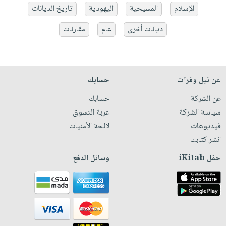
الإسلام
المسيحية
اليهودية
تاريخ الديانات
ديانات أخرى
عام
مقارنات
عن نيل وفرات
حسابك
عن الشركة
حسابك
سياسة الشركة
عربة التسوق
فيديوهات
لائحة الأمنيات
انشر كتابك
حمّل iKitab
وسائل الدفع