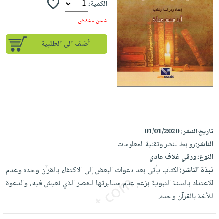
إختياراتنا
تعليمية
الكمية:
أسئلة
إختياراتنا
المواضيع
iKitab
يتكرر
شحن مخفض
كتب
بلا
الأكثر
طرحها
أكاديمية
الصحة
حدود
مبيعاً
أضف الى الطلبية
تحميل
والعناية
صندوق
أسئلة
إختياراتنا
masmu3
الشخصية
القراءة
يتكرر
وسائل
على
جديد
English
طرحها
تعليمية
Android
books
الكل
تحميل
صندوق
تحميل
iKitab
أجهزة
القراءة
المطبخ
masmu3
على
العناية
والسفرة
على
جوائز
تاريخ النشر:
01/01/2020
Android
جديد
الشخصية
Apple
الناشر:
روابط للنشر وتقنية المعلومات
تحميل
العناية
النوع:
ورقي غلاف عادي
الكل
iKitab
وتصفيف
نبذة الناشر:
الكتاب يأتي بعد دعوات البعض إلى الاكتفاء بالقرآن وحده وعدم
أواني
متجر
على
الشعر
الاعتداد بالسنة النبوية بزعم عدم مسايرتها للعصر الذي نعيش فيه، والدعوة
الطهي
الهدايا
Apple
العناية
للأخذ بالقرآن وحده.
أدوات
بالجسم
أقسام
الخبز