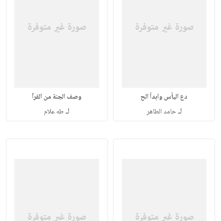
دع اليأس وابدأ الح
وصف الجنة من القرآ
لـ
لـ
حامد الطاهر
طه علام