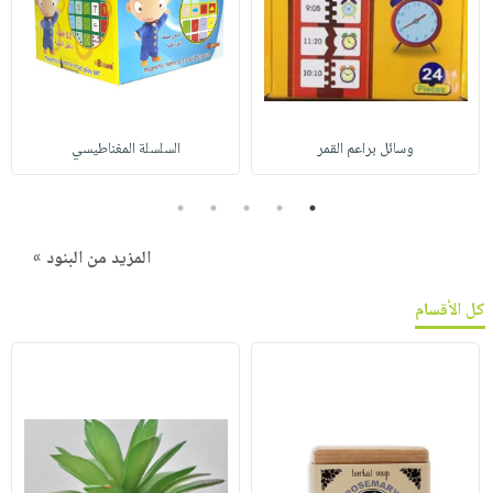
وسائل براعم القمر
السلسلة المغناطيسي
5
4
3
2
1
المزيد من البنود »
كل الأقسام