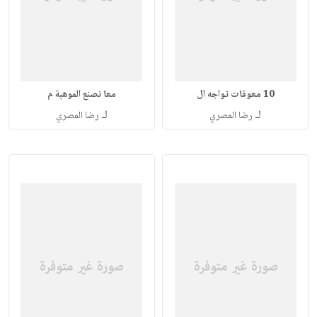
10 معوقات تواجه ال
معا نصنع الموهبة م
لـ
لـ
رضا المصري
رضا المصري