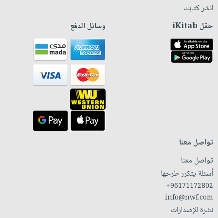
انشر كتابك
حمّل iKitab
وسائل الدفع
تواصل معنا
تواصل معنا
أسئلة يتكرر طرحها
+96171172802
info@nwf.com
نشرة الإصدارات