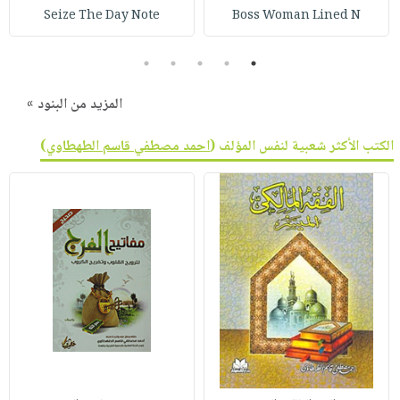
Seize The Day Note
Boss Woman Lined N
5
4
3
2
1
المزيد من البنود »
الكتب الأكثر شعبية لنفس المؤلف (
احمد مصطفي قاسم الطهطاوي
)