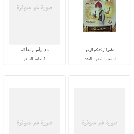
علموا اولادكم الوض
دع اليأس وابدأ الح
لـ
لـ
محمد صديق المنشا
حامد الطاهر