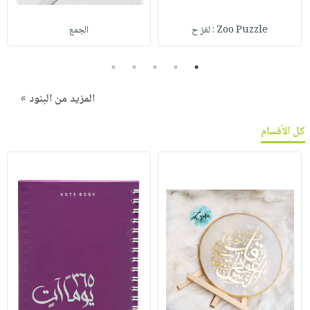
Zoo Puzzle : لغز ح
الجمع
5
4
3
2
1
المزيد من البنود »
كل الأقسام