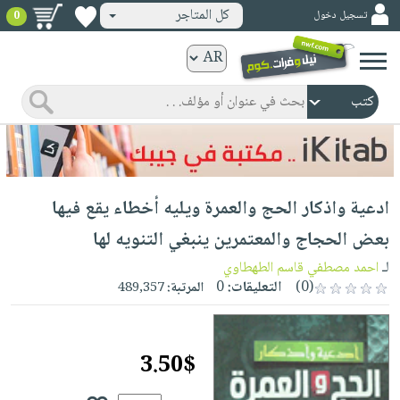
كل المتاجر
تسجيل دخول
0
كتب
ورقية
المواضيع
صدر
كتب
حديثاً
الكترونية
الأكثر
الصفحة
ادعية واذكار الحج والعمرة ويليه أخطاء يقع فيها
مبيعاً
الرئيسية
كتب
جوائز
بعض الحجاج والمعتمرين ينبغي التنويه لها
صدر
صوتية
شحن
لـ
احمد مصطفي قاسم الطهطاوي
حديثاً
الصفحة
مخفض
(0)
التعليقات:
0
المرتبة:
489,357
الأكثر
الرئيسية
عروض
أطفال
مبيعاً
masmu3
خاصة
وناشئة
كتب
3.50$
بلا
صفحات
مجانية
الصفحة
وسائل
حدود
مشوقة
الرئيسية