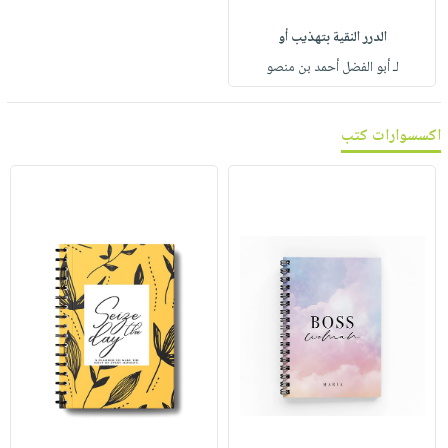
صابون
فيديوهات
عربة
الدرر النقية بتهذيب أو
أطفال
أسئلة
التسوق
لـ أبو الفضل أحمد بن منصو
مناسبات
يتكرر
طرحها
نشرة
الإصدارات
خدمات
اكسسوارات كتب
نيل
وفرات
انشر
كتابك
تواصل
معنا