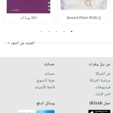
Round Plate With Q
365 يوماً آتٍ
5
4
3
2
1
المزيد من البنود »
عن نيل وفرات
حسابك
عن الشركة
حسابك
سياسة الشركة
عربة التسوق
فيديوهات
لائحة الأمنيات
انشر كتابك
حمّل iKitab
وسائل الدفع