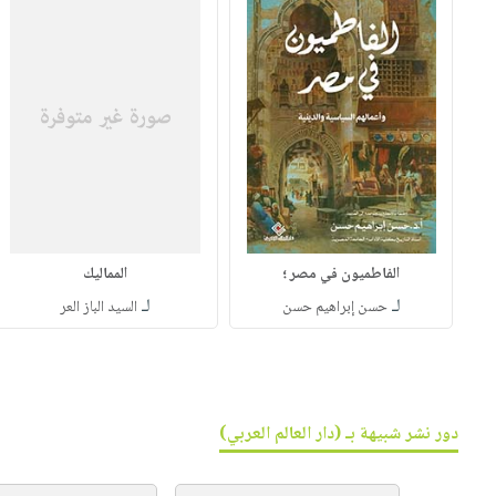
الفاطميون في مصر ؛
المماليك
لـ
لـ
حسن إبراهيم حسن
السيد الباز العر
دور نشر شبيهة بـ (دار العالم العربي)