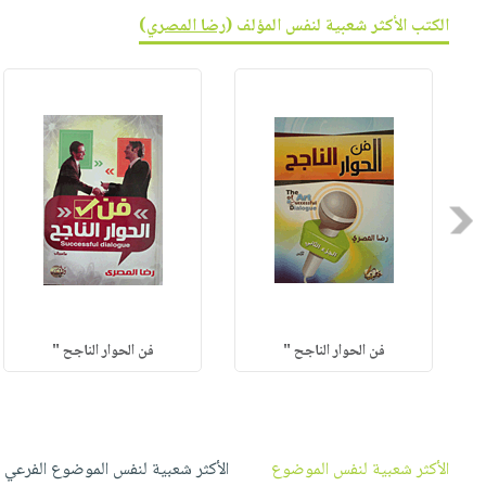
صابون
فيديوهات
الكتب الأكثر شعبية لنفس المؤلف (
رضا المصري
)
عربة
أطفال
أسئلة
التسوق
مناسبات
يتكرر
طرحها
نشرة
الإصدارات
خدمات
نيل
وفرات
Previous
انشر
كتابك
تواصل
معنا
فن الحوار الناجح "
فن الحوار الناجح "
الأكثر شعبية لنفس الموضوع
الأكثر شعبية لنفس الموضوع الفرعي