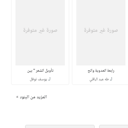
رابعة العدوية والح
تأويل الشعر " بين
لـ
لـ
طه عبد الباقي
يوسف نوفل
المزيد من البنود »