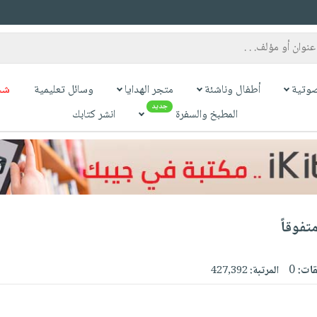
وتية
أطفال وناشئة
متجر الهدايا
وسائل تعليمية
شح
جديد
المطبخ والسفرة
انشر كتابك
فوقاً
قات:
0
المرتبة:
427,392