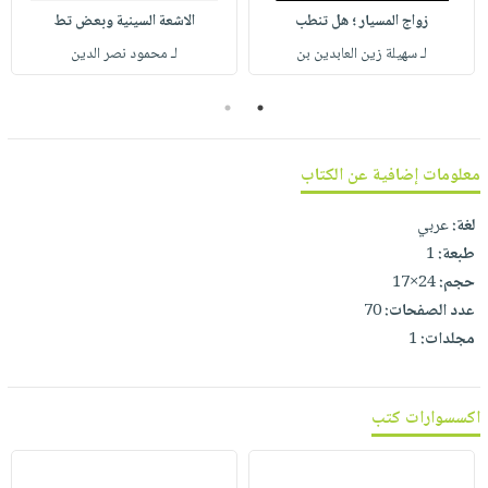
صابون
فيديوهات
زواج المسيار ؛ هل تنطب
الاشعة السينية وبعض تط
عربة
أطفال
أسئلة
لـ سهيلة زين العابدين بن
لـ محمود نصر الدين
التسوق
مناسبات
يتكرر
2
1
طرحها
نشرة
الإصدارات
خدمات
نيل
معلومات إضافية عن الكتاب
وفرات
لغة:
عربي
انشر
طبعة:
1
كتابك
حجم:
24×17
تواصل
عدد الصفحات:
70
معنا
مجلدات:
1
اكسسوارات كتب