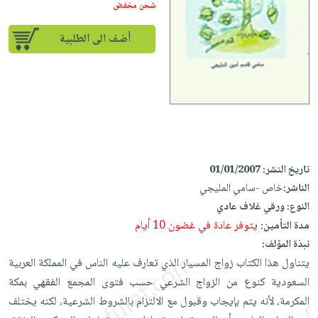
iKitab
تعليمية
شحن مخفض
أسئلة
Ai
بلا
المواضيع
يتكرر
إختيارات
أضف الى الطلبية
حدود
الأكثر
طرحها
كتب
الصحة
أسئلة
مبيعاً
تحميل
أكاديمية
والعناية
يتكرر
وسائل
masmu3
الشخصية
صندوق
طرحها
تعليمية
على
جديد
القراءة
تحميل
صندوق
Android
English
iKitab
الكل
القراءة
تحميل
books
على
أجهزة
جوائز
المطبخ
masmu3
تاريخ النشر:
01/01/2007
Android
العناية
والسفرة
على
الناشر:
خاص -سامي المليجي
تحميل
جديد
الشخصية
Apple
النوع:
ورقي غلاف عادي
iKitab
العناية
يتوفر عادة في غضون 10 أيام
مدة التأمين:
الكل
على
وتصفيف
نبذة المؤلف:
أواني
متجر
Apple
الشعر
يتناول هذا الكتاب زواج المسيار الذي تعارف عليه الناس في المملكة العربية
الطهي
الهدايا
السعودية كنوع من الزواج الشرعي حسب فتوى المجمع الفقهي بمكة
العناية
أدوات
المكرمة، لأنه يتم بإيجاب وقبول مع الالتزام بالشروط الشرعية، لكنه يختلف
بالجسم
أقسام
الخبز