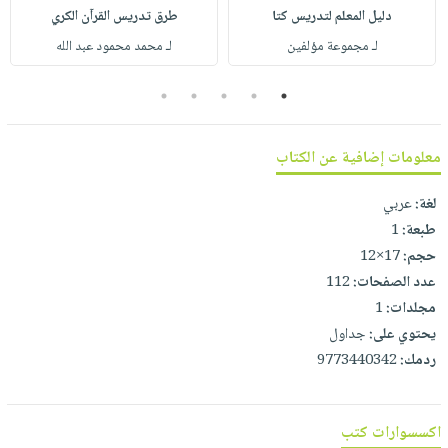
صابون
فيديوهات
دليل المعلم لتدريس كتا
طرق تدريس القرآن الكري
عربة
أطفال
لـ مجموعة مؤلفين
لـ محمد محمود عبد الله
أسئلة
التسوق
مناسبات
يتكرر
5
4
3
2
1
طرحها
نشرة
الإصدارات
خدمات
معلومات إضافية عن الكتاب
نيل
وفرات
لغة:
عربي
انشر
طبعة:
1
كتابك
حجم:
17×12
تواصل
عدد الصفحات:
112
معنا
مجلدات:
1
يحتوي على:
جداول
ردمك:
9773440342
اكسسوارات كتب