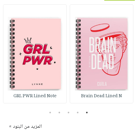
GRL PWR Lined Note
Brain Dead Lined N
5
4
3
2
1
المزيد من البنود »