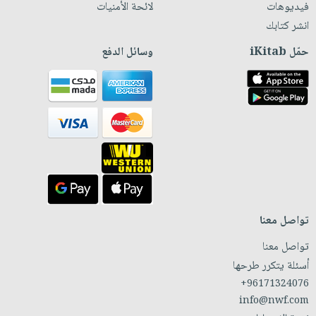
فيديوهات
لائحة الأمنيات
انشر كتابك
حمّل iKitab
وسائل الدفع
تواصل معنا
تواصل معنا
أسئلة يتكرر طرحها
+96171324076
info@nwf.com