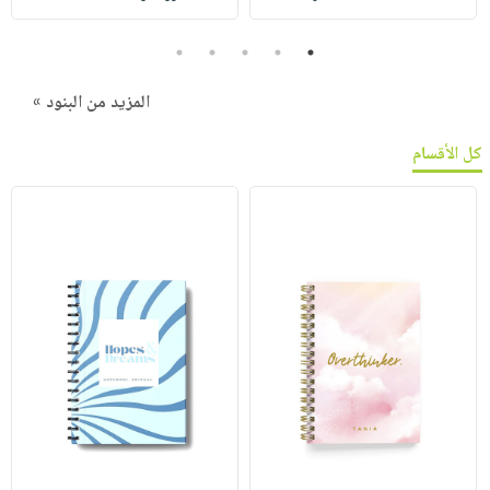
5
4
3
2
1
المزيد من البنود »
كل الأقسام