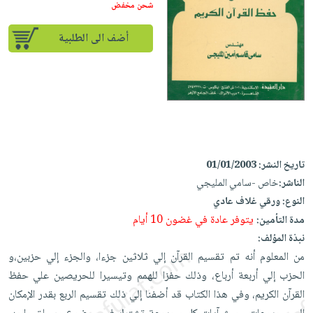
iKitab
تعليمية
شحن مخفض
أسئلة
Ai
بلا
المواضيع
يتكرر
إختيارات
أضف الى الطلبية
حدود
الأكثر
طرحها
كتب
الصحة
أسئلة
مبيعاً
تحميل
أكاديمية
والعناية
يتكرر
وسائل
masmu3
الشخصية
صندوق
طرحها
تعليمية
على
جديد
القراءة
تحميل
صندوق
Android
English
iKitab
الكل
القراءة
تحميل
books
على
أجهزة
جوائز
المطبخ
تاريخ النشر:
01/01/2003
masmu3
Android
العناية
والسفرة
الناشر:
خاص -سامي المليجي
على
تحميل
جديد
الشخصية
النوع:
ورقي غلاف عادي
Apple
iKitab
يتوفر عادة في غضون 10 أيام
مدة التأمين:
العناية
الكل
على
نبذة المؤلف:
وتصفيف
أواني
متجر
Apple
من المعلوم أنه تم تقسيم القرآن إلي ثلاثين جزءا، والجزء إلي حزبين،و
الشعر
الطهي
الهدايا
الحزب إلي أربعة أرباع، وذلك حفزا للهمم وتيسيرا للحريصين علي حفظ
العناية
أدوات
القرآن الكريم، وفي هذا الكتاب قد أضفنا إلي ذلك تقسيم الربع بقدر الإمكان
بالجسم
أقسام
الخبز