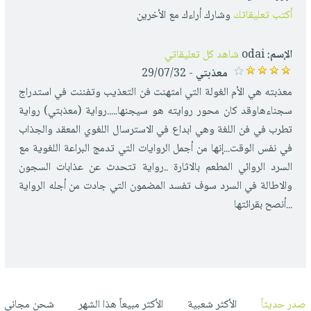
أكتب تعليقاتك
وشارك أراءك مع الأخرين
الإسم:
odai
شاهد كل تعليقاتي
معذبتي
- 29/07/32
معذبته هي الأم الغولة التي امتهنت فن التعذيب وتفننت في استدراج
سجناءهاوقد كان محور روايته هو سيجنها.....رواية (معذبتي) رواية
تطرب في فن اللغة وهي ابداع في الاسترسال اللغوي المعقد والجذاب
في نفس الوقت...إنها من أجمل الروايات التي تدمج البراعة اللغوية مع
السرد الروائي المطعم بالاثارة ..رواية تتحدث عن عذابات السجون
والاطالة في السرد سوف تفسد المضمون التي جادت من أجله الرواية
...أنصح بقرائتها
صدر حديثاً
الأكثر شعبية
الأكثر مبيعاً هذا الشهر
شحن مجاني