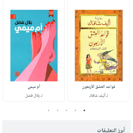
قواعد العشق الأربعون
أم ميمي
لـ أليف شافاك
لـ بلال فضل
5
4
3
2
1
أبرز التعليقات