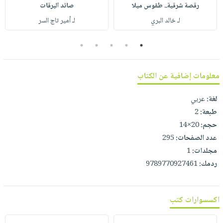
صابون
رقصة شرقية.. طقوس ميلا
صائد اليرقات
فيديوهات
عربة
أطفال
لـ خالد البري
لـ أمير تاج السر
أسئلة
التسوق
مناسبات
يتكرر
5
4
3
2
1
طرحها
نشرة
الإصدارات
خدمات
معلومات إضافية عن الكتاب
نيل
وفرات
لغة:
عربي
انشر
طبعة:
2
كتابك
حجم:
20×14
تواصل
عدد الصفحات:
295
معنا
مجلدات:
1
ردمك:
9789770927461
اكسسوارات كتب