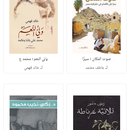
صوت المكان ؛ سيرًا
ولي النعم ؛ محمد ع
لـ
لـ
عاطف معتمد
خالد فهمي