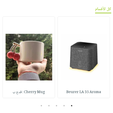
كل الأقسام
Beurer LA 35 Aroma
Cherry Mug : قدح ب
5
4
3
2
1