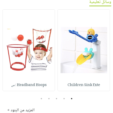
وسائل تعليمية
Children Sink Exte
Headband Hoops : س
5
4
3
2
1
المزيد من البنود »