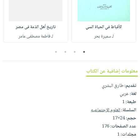
صابون
فيديوهات
عربة
أطفال
أسئلة
التسوق
مناسبات
يتكرر
الأقباط في الحياة السي
تاريخ أهل الذمة فى مصر
طرحها
نشرة
لـ سميرة بحر
لـ فاطمة مصطفى عامر
الإصدارات
خدمات
نيل
4
3
2
1
وفرات
انشر
معلومات إضافية عن الكتاب
كتابك
تقديم:
طارق البشري
تواصل
لغة:
عربي
معنا
طبعة:
1
السلسلة:
العلوم الإجتماعيه
حجم:
24×17
عدد الصفحات:
176
مجلدات:
1