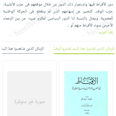
العناية
الأكثر
شحن
دور الأقباط فيها واستمرار ذلك الدور من خلال موقعهم فى حزب الأغلبية،
أدوات
بالأسنان
مبيعاً
مجاني
حزب الوفد، كتعبير عن إسهامهم الذى لم ينقطع فى الحركة الوطنية
المائدة
الحمية
العودة
المصرية، ويمثل بالنسبة لنا الدور السياسى لمكرم عبيد- من بين الزعماء
بنود
الأوعية
والتغذية
للمدارس
الآخرين سواء الأقباط منهم أو
...
مختارة
والتخزين
اشتراكات
إقرأ المزيد
اكسسوارات
أدوات
كتب
كل
بحث
المطبخ
الاشتراكات
اكسسوارات
الزبائن الذين اشتروا هذا البند اشتروا أيضاً
الزبائن الذين شاهدوا هذا البند
متقدم
منزلية
صندوق
القراءة
اكسسوارات
iKitab
ملابس
نيل
بلا
مطرزات
وفرات
حدود
حقائب
عن
حسابك
حلي
الشركة
عناية
لائحة
سياسة
بالذات
الأمنيات
الشركة