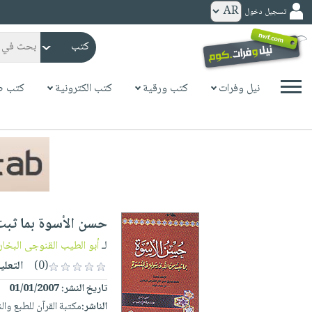
تسجيل دخول
كتب
ورقية
المواضيع
نيل وفرات
كتب ورقية
كتب الكترونية
كتب ص
صدر
كتب
حديثاً
الكترونية
الأكثر
الصفحة
مبيعاً
الرئيسية
كتب
جوائز
صدر
صوتية
شحن
حديثاً
الصفحة
حسن الأسوة بما ثبت
مخفض
الأكثر
الرئيسية
عروض
أطفال
لـ
أبو الطيب القنوجى البخار
مبيعاً
masmu3
خاصة
وناشئة
(0)
التعلي
كتب
بلا
صفحات
تاريخ النشر:
01/01/2007
مجانية
الصفحة
وسائل
حدود
مشوقة
الناشر:
مكتبة القرآن للطبع وال
الرئيسية