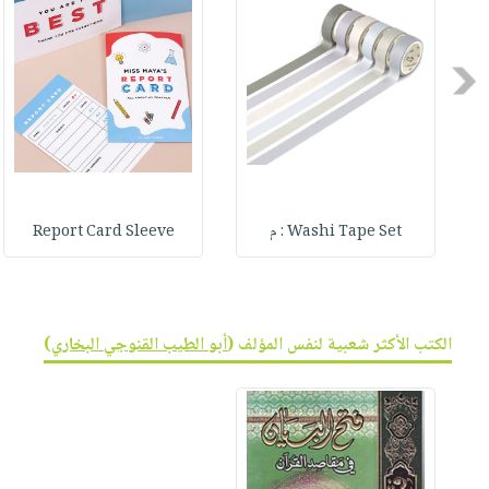
صابون
فيديوهات
عربة
أطفال
أسئلة
التسوق
مناسبات
Previous
يتكرر
طرحها
نشرة
الإصدارات
خدمات
نيل
وفرات
Washi Tape Set : م
Report Card Sleeve
انشر
كتابك
تواصل
معنا
الكتب الأكثر شعبية لنفس المؤلف (
أبو الطيب القنوجي البخاري
)