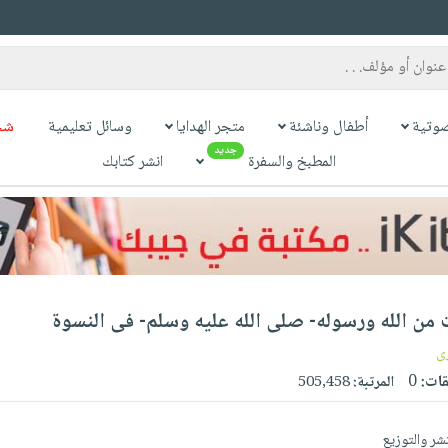
وتية
أطفال وناشئة
متجر الهدايا
وسائل تعليمية
شح
جديد
المطبخ والسفرة
انشر كتابك
 من الله ورسوله- صلى الله عليه وسلم- فى النسوة
ى
قات:
0
المرتبة:
505,458
نشر والتوزيع