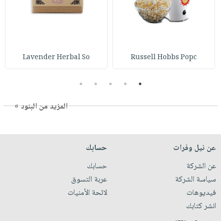
Lavender Herbal So
Russell Hobbs Popc
5
4
3
2
1
المزيد من البنود »
عن نيل وفرات
حسابك
عن الشركة
حسابك
سياسة الشركة
عربة التسوق
فيديوهات
لائحة الأمنيات
انشر كتابك