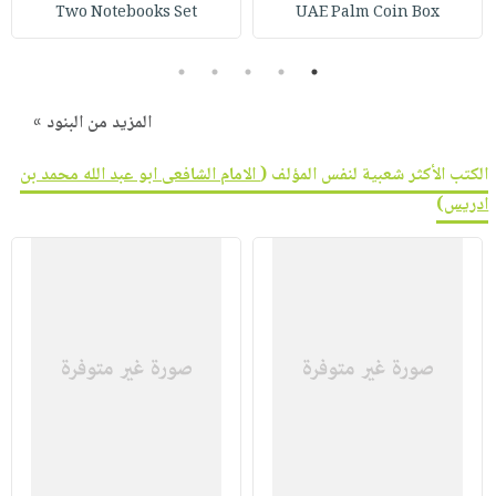
صابون
Two Notebooks Set
UAE Palm Coin Box
فيديوهات
عربة
أطفال
أسئلة
التسوق
5
4
3
2
1
مناسبات
يتكرر
طرحها
نشرة
المزيد من البنود »
الإصدارات
خدمات
الكتب الأكثر شعبية لنفس المؤلف (
الامام الشافعى ابو عبد الله محمد بن
نيل
ادريس
)
وفرات
انشر
كتابك
تواصل
معنا