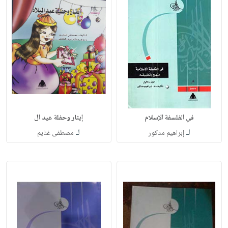
في الفلسفة الإسلام
إيثار وحفلة عيد ال
لـ
لـ
إبراهيم مدكور
مصطفى غنايم