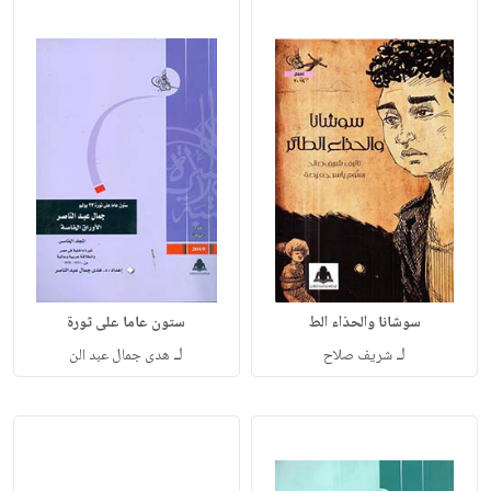
سوشانا والحذاء الط
ستون عاما على ثورة
لـ
لـ
شريف صلاح
هدى جمال عبد الن