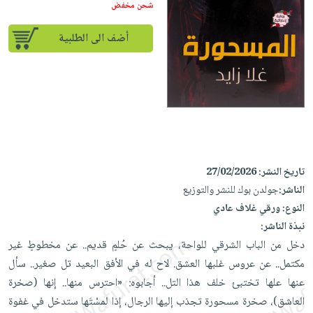
إختياراتنا
تعليمية
شحن مخفض
أسئلة
إختياراتنا
المواضيع
iKitab
يتكرر
كتب
أضف الى الطلبية
بلا
الأكثر
طرحها
أكاديمية
الصحة
حدود
مبيعاً
تحميل
والعناية
صندوق
أسئلة
إختياراتنا
masmu3
الشخصية
القراءة
يتكرر
وسائل
على
جديد
English
طرحها
تعليمية
Android
books
الكل
تحميل
صندوق
تحميل
iKitab
أجهزة
القراءة
المطبخ
masmu3
تاريخ النشر:
27/02/2026
على
العناية
والسفرة
على
جوائز
الناشر:
جولدن بوك للنشر والتوزيع
Android
جديد
الشخصية
Apple
النوع:
ورقي غلاف عادي
تحميل
العناية
نبذة الناشر:
الكل
iKitab
وتصفيف
دخل من الباب الشرقي للواحة، يبحث عن حُلمٍ قديم.. عن مخطوطٍ غير
أواني
متجر
على
الشعر
مكتمل.. عن عروس غلبها العشق. لاح له في الأفق البعيد تل صغير.. سأل
الطهي
الهدايا
Apple
العناية
عنها علها تختبئ خلف هذا التل.. أجابوه: «احترس منها.. إنها (صخرة
أدوات
بالجسم
أقسام
العاشق)، صخرة مسحورة تجذب إليها الرجال، إذا لمسْتَها ستدخل في غفوة
الخبز