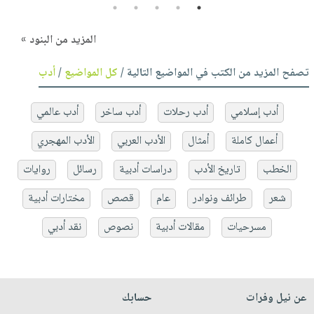
5
4
3
2
1
المزيد من البنود »
تصفح المزيد من الكتب في المواضيع التالية /
كل المواضيع
/
أدب
أدب إسلامي
أدب رحلات
أدب ساخر
أدب عالمي
أعمال كاملة
أمثال
الأدب العربي
الأدب المهجري
الخطب
تاريخ الأدب
دراسات أدبية
رسائل
روايات
شعر
طرائف ونوادر
عام
قصص
مختارات أدبية
مسرحيات
مقالات أدبية
نصوص
نقد أدبي
عن نيل وفرات
حسابك