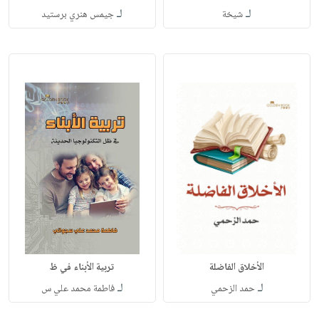
لـ
لـ
شيخة
جيمس هنري برستيد
الأخلاق الفاضلة
تربية الأبناء في ظ
لـ
لـ
حمد الزحمي
فاطمة محمد علي س