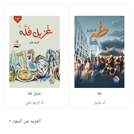
طه
غزيل فله
لـ
لـ
عزيز
الريم علي
المزيد من البنود »