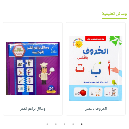
وسائل تعليمية
الحروف باللمس
وسائل براعم القمر
5
4
3
2
1