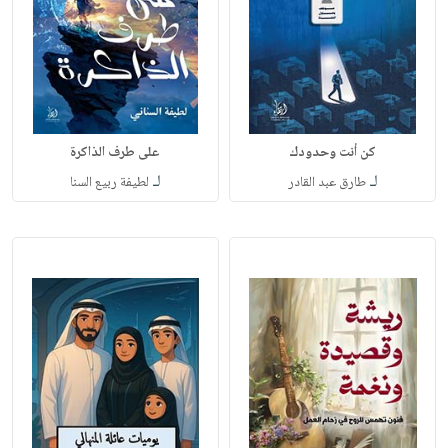
كن أنت وحدودك
على طرف الذاكرة
لـ
لـ
طارق عبد القادر
لطيفة ربيع السنا