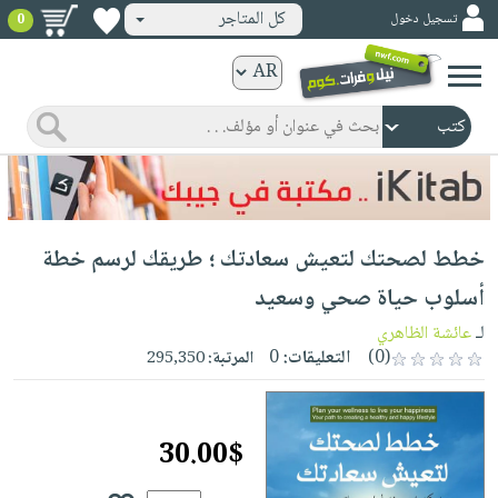
كل المتاجر
تسجيل دخول
0
كتب
ورقية
المواضيع
صدر
كتب
حديثاً
الكترونية
الأكثر
الصفحة
خطط لصحتك لتعيش سعادتك ؛ طريقك لرسم خطة
مبيعاً
الرئيسية
كتب
جوائز
أسلوب حياة صحي وسعيد
صدر
صوتية
شحن
لـ
عائشة الظاهري
حديثاً
الصفحة
مخفض
(0)
التعليقات:
0
المرتبة:
295,350
الأكثر
الرئيسية
عروض
أطفال
مبيعاً
masmu3
خاصة
وناشئة
كتب
30.00$
بلا
صفحات
مجانية
الصفحة
وسائل
حدود
مشوقة
الرئيسية