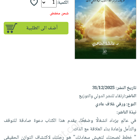
إختياراتنا
تعليمية
الكمية:
أسئلة
إختياراتنا
المواضيع
iKitab
يتكرر
شحن مخفض
كتب
بلا
الأكثر
طرحها
أكاديمية
الصحة
حدود
مبيعاً
أضف الى الطلبية
تحميل
والعناية
صندوق
أسئلة
وسائل
masmu3
الشخصية
القراءة
يتكرر
تعليمية
على
جديد
English
طرحها
صندوق
Android
books
الكل
تحميل
القراءة
تحميل
iKitab
أجهزة
جوائز
المطبخ
masmu3
على
العناية
والسفرة
على
تاريخ النشر:
31/12/2025
Android
جديد
الشخصية
Apple
الناشر:
ارتقاء للنشر الدولي والتوزيع
تحميل
العناية
الكل
النوع:
ورقي غلاف عادي
iKitab
وتصفيف
أواني
نبذة الناشر:
متجر
على
الشعر
الطهي
في عالمٍ يزداد انشغالًا وضغطًا، يقدم هذا الكتاب دعوة صادقة للتوقف
الهدايا
Apple
العناية
والتأمل وإعادة بناء العلاقة مع الذات.
أدوات
بالجسم
أقسام
" خطط لصحتك لتعيش سعادتك" هو رحلتك لاكتشاف التوازن الحقيقي
الخبز