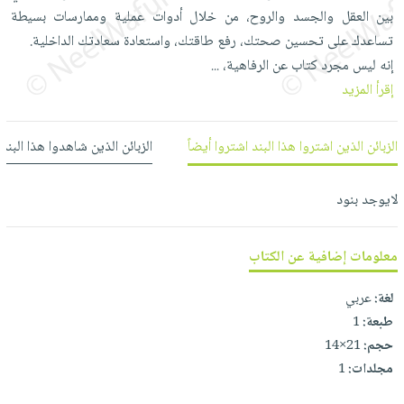
العناية
الأكثر
شحن
بين العقل والجسد والروح، من خلال أدوات عملية وممارسات بسيطة
أدوات
بالأسنان
مبيعاً
مجاني
تساعدك على تحسين صحتك، رفع طاقتك، واستعادة سعادتك الداخلية.
المائدة
الحمية
العودة
إنه ليس مجرد كتاب عن الرفاهية،
...
بنود
الأوعية
والتغذية
للمدارس
إقرأ المزيد
مختارة
والتخزين
اشتراكات
اكسسوارات
أدوات
كتب
كل
الزبائن الذين اشتروا هذا البند اشتروا أيضاً
الزبائن الذين شاهدوا هذا البند
بحث
المطبخ
الاشتراكات
اكسسوارات
متقدم
منزلية
صندوق
لايوجد بنود
القراءة
اكسسوارات
iKitab
ملابس
نيل
معلومات إضافية عن الكتاب
بلا
مطرزات
وفرات
حدود
لغة:
عربي
حقائب
عن
حسابك
طبعة:
1
حلي
الشركة
حجم:
21×14
عناية
لائحة
سياسة
مجلدات:
1
بالذات
الأمنيات
الشركة