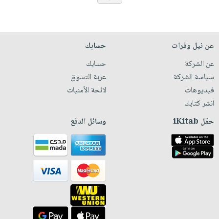
عن نيل وفرات
حسابك
عن الشركة
حسابك
سياسة الشركة
عربة التسوق
فيديوهات
لائحة الأمنيات
انشر كتابك
حمّل iKitab
وسائل الدفع