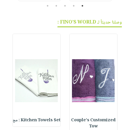
5
4
3
2
1
وصلنا حديثاً لـ FINO’S WORLD :
Couple's Customized
Kitchen Towels Set : مج
et
Tow