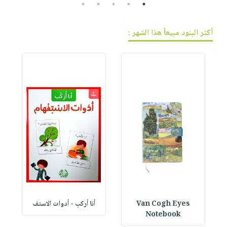
5
4
3
2
1
أكثر البنود مبيعاً هذا الشهر :
Van Cogh Eyes
أنا أركب - أدوات الاستف
 1
Notebook