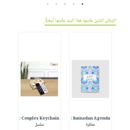
5
4
3
2
1
الزبائن الذين عاينوا هذا البند عاينوا أيضاً:
d
Couples Keychain :
Ramadan Agenda :
Fai
مفكرة
سلسل
t