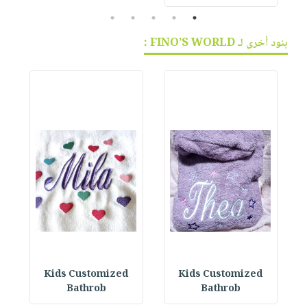
5
4
3
2
1
بنود أخرى لـ FINO’S WORLD :
Kids Customized
Kids Customized
Bathrob
Bathrob