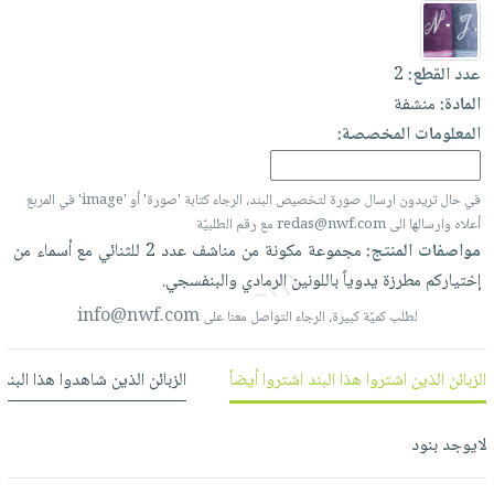
العناية
الأكثر
شحن
أدوات
بالأسنان
مبيعاً
مجاني
المائدة
عدد القطع:
2
الحمية
العودة
بنود
الأوعية
المادة:
منشفة
والتغذية
للمدارس
مختارة
والتخزين
اشتراكات
المعلومات المخصصة:
اكسسوارات
أدوات
كتب
كل
بحث
المطبخ
الاشتراكات
في حال تريدون ارسال صورة لتخصيص البند، الرجاء كتابة 'صورة' أو 'image' في المربع
اكسسوارات
متقدم
أعلاه وارسالها الى redas@nwf.com مع رقم الطلبيّة
منزلية
صندوق
مواصفات المنتج:
مجموعة
مكونة
من
مناشف
عدد
2
للثنائي
مع
أسماء
من
القراءة
اكسسوارات
إختياركم
مطرزة
يدوياً
باللونين
الرمادي
والبنفسجي.
نيل
iKitab
ملابس
info@nwf.com
لطلب كميّة كبيرة، الرجاء التواصل معنا على
وفرات
بلا
مطرزات
حدود
عن
حقائب
حسابك
الزبائن الذين اشتروا هذا البند اشتروا أيضاً
الزبائن الذين شاهدوا هذا البند
الشركة
حلي
لائحة
سياسة
عناية
لايوجد بنود
الأمنيات
الشركة
بالذات