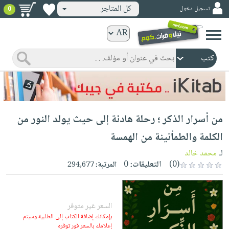
كل المتاجر
تسجيل دخول
0
كتب
ورقية
المواضيع
صدر
كتب
حديثاً
الكترونية
الأكثر
الصفحة
من أسرار الذكر ؛ رحلة هادئة إلى حيث يولد النور من
مبيعاً
الرئيسية
كتب
جوائز
الكلمة والطمأنينة من الهمسة
صدر
صوتية
شحن
لـ
محمد خالد
حديثاً
الصفحة
مخفض
(0)
التعليقات:
0
المرتبة:
294,677
الأكثر
الرئيسية
عروض
أطفال
مبيعاً
masmu3
خاصة
وناشئة
كتب
بلا
السعر غير متوفر
صفحات
مجانية
الصفحة
وسائل
بإمكانك إضافة الكتاب إلى الطلبية وسيتم
حدود
مشوقة
إعلامك بالسعر فور توفره
الرئيسية