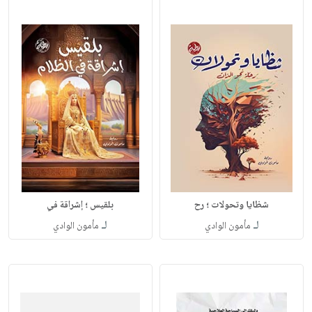
شظايا وتحولات ؛ رح
بلقيس ؛ إشراقة في
لـ
لـ
مأمون الوادي
مأمون الوادي