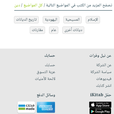
تصفح المزيد من الكتب في المواضيع التالية /
كل المواضيع
/
دين
الإسلام
المسيحية
اليهودية
تاريخ الديانات
ديانات أخرى
عام
مقارنات
عن نيل وفرات
حسابك
عن الشركة
حسابك
سياسة الشركة
عربة التسوق
فيديوهات
لائحة الأمنيات
انشر كتابك
حمّل iKitab
وسائل الدفع