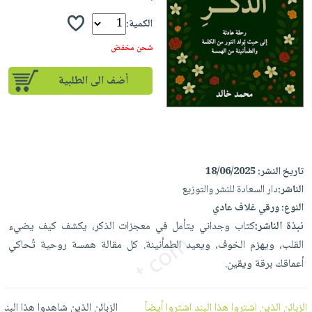
إختياراتنا
تعليمية
أسئلة
إختياراتنا
المواضيع
iKitab
الكمية:
يتكرر
كتب
بلا
الأكثر
طرحها
شحن مخفض
أكاديمية
الصحة
حدود
مبيعاً
تحميل
والعناية
صندوق
أضف الى الطلبية
أسئلة
وسائل
masmu3
الشخصية
القراءة
يتكرر
تعليمية
على
جديد
English
طرحها
صندوق
Android
books
الكل
تحميل
القراءة
تحميل
iKitab
أجهزة
جوائز
المطبخ
masmu3
تاريخ النشر:
18/06/2025
على
العناية
والسفرة
على
الناشر:
دار السعادة للنشر والتوزيع
Android
جديد
الشخصية
Apple
النوع:
ورقي غلاف عادي
تحميل
العناية
نبذة الناشر:
كتاب وجداني يتأمل في معجزات الذكر، يكشف كيف يضيء
الكل
iKitab
وتصفيف
القلب، ويهزم الخوف، ويعيد الطمأنينة. كل مقالة همسة روحية تُحاكي
أواني
متجر
على
الشعر
أعماقك برقة ويقين.
الطهي
الهدايا
Apple
العناية
أدوات
بالجسم
أقسام
الزبائن الذين اشتروا هذا البند اشتروا أيضاً
الزبائن الذين شاهدوا هذا البند
الخبز