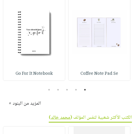
صابون
فيديوهات
عربة
أطفال
أسئلة
التسوق
مناسبات
يتكرر
طرحها
نشرة
الإصدارات
خدمات
نيل
وفرات
انشر
كتابك
Go For It Notebook
Coffee Note Pad Se
تواصل
5
4
3
2
1
معنا
المزيد من البنود »
الكتب الأكثر شعبية لنفس المؤلف (
محمد خالد
)