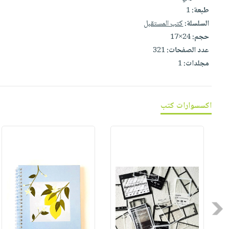
صابون
فيديوهات
طبعة:
1
عربة
أطفال
السلسلة:
كتب المستقبل
أسئلة
التسوق
مناسبات
حجم:
24×17
يتكرر
عدد الصفحات:
321
طرحها
نشرة
مجلدات:
1
الإصدارات
خدمات
نيل
وفرات
اكسسوارات كتب
انشر
كتابك
تواصل
معنا
Previous