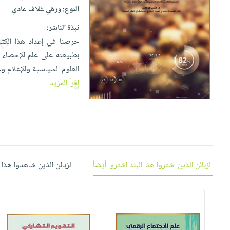
إختياراتنا
تعليمية
أسئلة
النوع:
ورقي غلاف عادي
إختياراتنا
المواضيع
iKitab
يتكرر
كتب
نبذة الناشر:
بلا
الأكثر
طرحها
أكاديمية
الصحة
حرصنا في إعداد هذا الكتا
حدود
مبيعاً
تحميل
والعناية
بطبيعته على علم الإحصاء 
صندوق
أسئلة
إختياراتنا
masmu3
الشخصية
العلوم السياسية والإعلام و
القراءة
يتكرر
وسائل
على
جديد
إقرأ المزيد
English
طرحها
تعليمية
Android
books
الكل
تحميل
صندوق
تحميل
iKitab
أجهزة
القراءة
المطبخ
masmu3
على
العناية
والسفرة
على
جوائز
Android
جديد
الشخصية
Apple
تحميل
العناية
الزبائن الذين اشتروا هذا البند اشتروا أيضاً
الزبائن الذين شاهدوا هذا 
الكل
iKitab
وتصفيف
أواني
متجر
على
الشعر
الطهي
الهدايا
Apple
العناية
أدوات
بالجسم
أقسام
الخبز