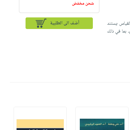
شحن مخفض
أضف الى الطلبية
القياس يستند
، بما في ذلك