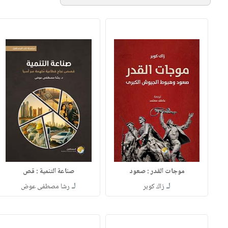
موجات القدر : صعود
صناعة التنمية : قص
لـ
لـ
زاك كوبر
رشا مصطفى عوض