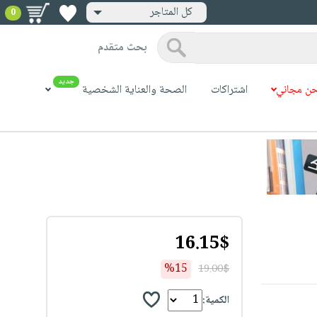
كل المتاجر
0
بحث متقدم
جديد
ن مجاني
اشتراكات
الصحة والعناية الشخصية
16.15$
%15
19.00$
الكمية: