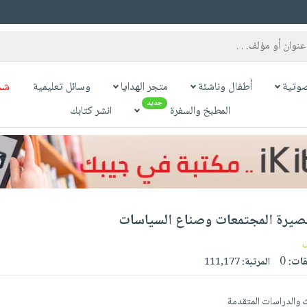
وتية
أطفال وناشئة
متجر الهدايا
وسائل تعليمية
شح
جديد
المطبخ والسفرة
انشر كتابك
 بصيرة المجتمعات وصناع السياسات
قات:
0
المرتبة:
111,177
 والدراسات المتقدمة