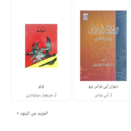
ديوان أبي نواس برو
لولو
لـ
لـ
أبي نواس
غريغوار سولوتاري
المزيد من البنود »