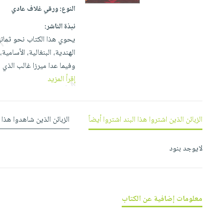
إختياراتنا
تعليمية
أسئلة
النوع:
ورقي غلاف عادي
إختياراتنا
المواضيع
iKitab
يتكرر
كتب
نبذة الناشر:
بلا
الأكثر
طرحها
أكاديمية
الصحة
يحوي هذا الكتاب نحو ثمان
حدود
مبيعاً
تحميل
والعناية
الهندية، البنغالية، الأسامي
صندوق
أسئلة
إختياراتنا
masmu3
الشخصية
وفيما عدا ميرزا غالب الذي ينت
القراءة
يتكرر
وسائل
على
جديد
إقرأ المزيد
English
طرحها
تعليمية
Android
books
الكل
تحميل
صندوق
تحميل
iKitab
أجهزة
القراءة
المطبخ
masmu3
الزبائن الذين اشتروا هذا البند اشتروا أيضاً
الزبائن الذين شاهدوا هذا 
على
العناية
والسفرة
على
جوائز
Android
جديد
الشخصية
Apple
لايوجد بنود
تحميل
العناية
الكل
iKitab
وتصفيف
أواني
متجر
على
الشعر
الطهي
الهدايا
Apple
العناية
معلومات إضافية عن الكتاب
أدوات
بالجسم
أقسام
الخبز