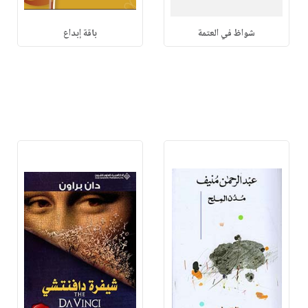
شواظ في العتمة
باقة إبداع