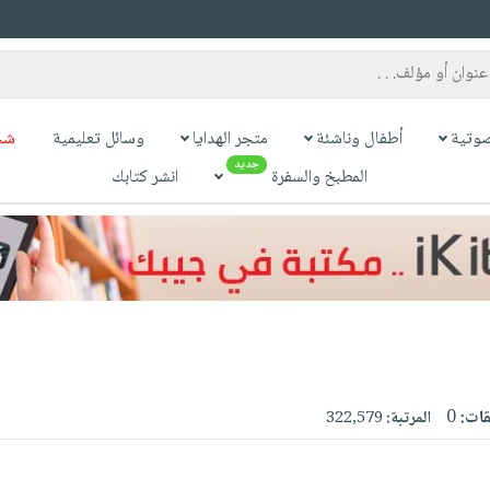
وتية
أطفال وناشئة
متجر الهدايا
وسائل تعليمية
شح
جديد
المطبخ والسفرة
انشر كتابك
قات:
0
المرتبة:
322,579